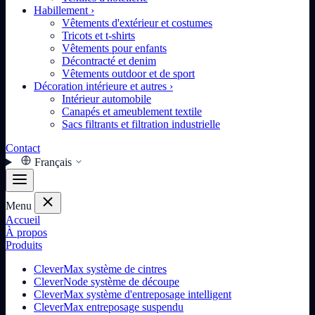
Habillement
›
Vêtements d'extérieur et costumes
Tricots et t-shirts
Vêtements pour enfants
Décontracté et denim
Vêtements outdoor et de sport
Décoration intérieure et autres
›
Intérieur automobile
Canapés et ameublement textile
Sacs filtrants et filtration industrielle
Contact
Français
Menu
Accueil
À propos
Produits
CleverMax système de cintres
CleverNode système de découpe
CleverMax système d'entreposage intelligent
CleverMax entreposage suspendu