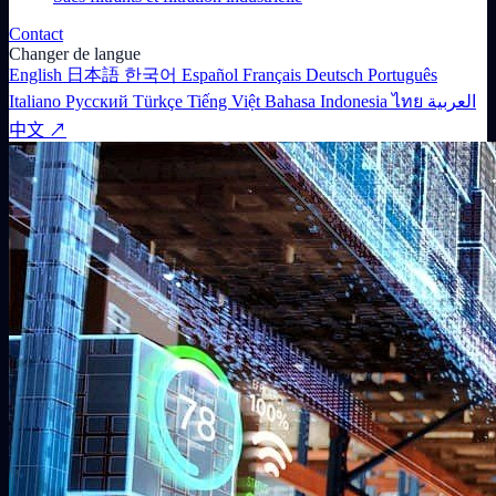
Contact
Changer de langue
English
日本語
한국어
Español
Français
Deutsch
Português
Italiano
Русский
Türkçe
Tiếng Việt
Bahasa Indonesia
ไทย
العربية
中文 ↗