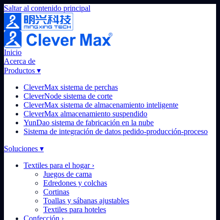
Saltar al contenido principal
Inicio
Acerca de
Productos
▾
CleverMax sistema de perchas
CleverNode sistema de corte
CleverMax sistema de almacenamiento inteligente
CleverMax almacenamiento suspendido
YunDao sistema de fabricación en la nube
Sistema de integración de datos pedido-producción-proceso
Soluciones
▾
Textiles para el hogar
›
Juegos de cama
Edredones y colchas
Cortinas
Toallas y sábanas ajustables
Textiles para hoteles
Confección
›