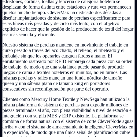
edredones, cortinas, toallas y lencería de categoría hotelera se
desplazan de forma distinta entre estaciones y rara vez permanecen
quietos mucho tiempo. CleverMax ha dedicado dos décadas a
diseñar implantaciones de sistema de perchas específicamente para
estas líneas más pesadas y de ciclo más lento, con el objetivo
explícito de hacer que la gestión de la producción de textil del hogar
sea más sencilla y eficiente.
Nuestro sistema de perchas mantiene en movimiento el trabajo en
curso pesado a través del acolchado, el relleno, el ribeteado y el
embalaje sin que los operarios carguen fardos a mano. El
enrutamiento rastreado por RFID empareja cada pieza con su orden
de trabajo, de modo que una sola línea puede pasar de producir
juegos de cama a textiles hoteleros en minutos, no en turnos. Las
mismas perchas y raíles manejan una funda nórdica de tamaño
queen y una sábana plana de tamaño king en portadores
consecutivos sin reconfiguración por parte del operario.
Clientes como Mercury Home Textile y NewSega han utilizado la
misma plataforma de sistema de perchas para expedir millones de
piezas terminadas al año, con plena visibilidad a nivel de estación e
integración con su pila MES y ERP existente. La plataforma se
combina de forma natural con el sistema de corte CleverNode aguas
arriba y con el sistema de almacenamiento inteligente CleverMax en
la expedición, de modo que una única señal de planificación cubre