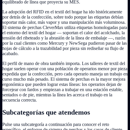
equilibrado de línea que proyecta su MES.
La adopción del RFID en el textil del hogar ha ido históricamente
por detrás de la confección, sobre todo porque las etiquetas debían
soportar más calor, más vapor y una manipulación más voluminosa.
El sistema de perchas CleverMax utiliza etiquetas homologadas para
el entorno del textil del hogar — soportan el calor del acolchado, la
tensión del ribeteado y la abrasión de la línea de embalaje —, razón
por la cual clientes como Mercury y NewSega pudieron pasar de las
hojas de cálculo a la trazabilidad por pieza sin rediseñar su flujo de
acabado.
El perfil de mano de obra también importa. Los talleres de textil del
hogar suelen operar con una población de operarios menor por pieza
expedida que la confección, pero cada operario maneja un trabajo en
curso mucho más pesado. El sistema de perchas es la mayor mejora
ergonómica que pueden lograr estas líneas: los operarios dejan de
forcejear con fardos y empiezan a trabajar en una estación estable,
sentados o de pie, mientras la línea les acerca el trabajo en la
secuencia correcta.
Subcategorías que atendemos
Pulse una subcategoría a continuación para conocer el reto
específico, el enfoque de sistema de perchas y los casos de cliente