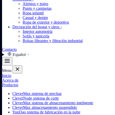
Abrigos y trajes
Punto y camisetas
Ropa infantil
Casual y denim
Ropa de exterior y deportiva
Decoración del hogar y otros
›
Interior automotriz
Sofás y tapicería
Bolsas filtrantes y filtración industrial
Contacto
Español
Menu
Inicio
Acerca de
Productos
CleverMax sistema de perchas
CleverNode sistema de corte
CleverMax sistema de almacenamiento inteligente
CleverMax almacenamiento suspendido
YunDao sistema de fabricación en la nube