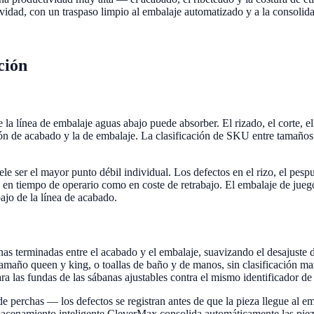
vidad, con un traspaso limpio al embalaje automatizado y a la consolid
ción
 la línea de embalaje aguas abajo puede absorber. El rizado, el corte, e
ión de acabado y la de embalaje. La clasificación de SKU entre tamaños
e ser el mayor punto débil individual. Los defectos en el rizo, el pespunt
nto en tiempo de operario como en coste de retrabajo. El embalaje de jue
ajo de la línea de acabado.
as terminadas entre el acabado y el embalaje, suavizando el desajuste 
tamaño queen y king, o toallas de baño y de manos, sin clasificación m
ra las fundas de las sábanas ajustables contra el mismo identificador de
 de perchas — los defectos se registran antes de que la pieza llegue al e
lmacenamiento inteligente CleverMax consolida automáticamente las pieza