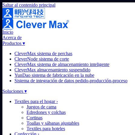
Saltar al contenido principal
Inicio
Acerca de
Productos
▾
CleverMax sistema de perchas
CleverNode sistema de corte
CleverMax sistema de almacenamiento inteligente
CleverMax almacenamiento suspendido
YunDao sistema de fabricación en la nube
Sistema de integración de datos pedido-producción-proceso
Soluciones
▾
Textiles para el hogar
›
Juegos de cama
Edredones y colchas
Cortinas
Toallas y sábanas ajustables
Textiles para hoteles
Confección
›