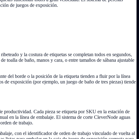
ación de juegos de exposición.
l ribeteado y la costura de etiquetas se completan todos en segundos,
 de toalla de baño, manos y cara, o entre tamaños de sábana ajustable
e del borde o la posición de la etiqueta tienden a fluir por la línea
gos de exposición (por ejemplo, un juego de baño de tres piezas) tiende
de productividad. Cada pieza se etiqueta por SKU en la estación de
anual en la línea de embalaje. El sistema de corte CleverNode aguas
 orden de trabajo.
mbalaje, con el identificador de orden de trabajo vinculado de vuelta al
s listas para embalar en la caja de juego de exposición correcta para