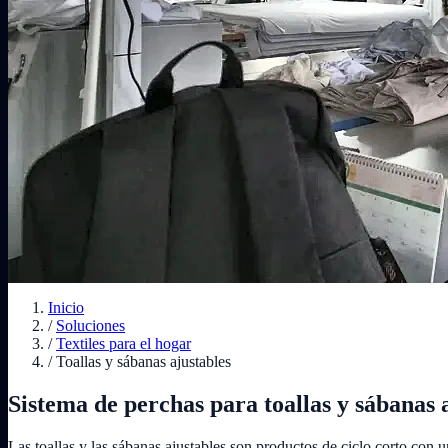
Inicio
/
Soluciones
/
Textiles para el hogar
/
Toallas y sábanas ajustables
Sistema de perchas para toallas y sábanas 
Las toallas y las sábanas ajustables son productos de ciclo corto con 