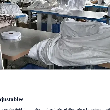
ajustables
una productividad muy alta — el acabado, el ribeteado y la costura de e