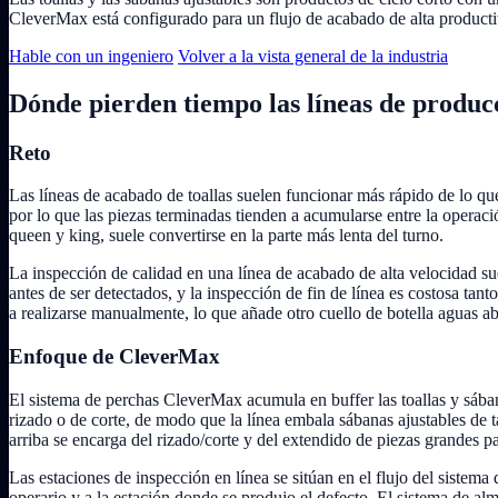
CleverMax está configurado para un flujo de acabado de alta producti
Hable con un ingeniero
Volver a la vista general de la industria
Dónde pierden tiempo las líneas de produc
Reto
Las líneas de acabado de toallas suelen funcionar más rápido de lo que
por lo que las piezas terminadas tienden a acumularse entre la operac
queen y king, suele convertirse en la parte más lenta del turno.
La inspección de calidad en una línea de acabado de alta velocidad suel
antes de ser detectados, y la inspección de fin de línea es costosa ta
a realizarse manualmente, lo que añade otro cuello de botella aguas ab
Enfoque de CleverMax
El sistema de perchas CleverMax acumula en buffer las toallas y sában
rizado o de corte, de modo que la línea embala sábanas ajustables de 
arriba se encarga del rizado/corte y del extendido de piezas grandes pa
Las estaciones de inspección en línea se sitúan en el flujo del sistema
operario y a la estación donde se produjo el defecto. El sistema de a