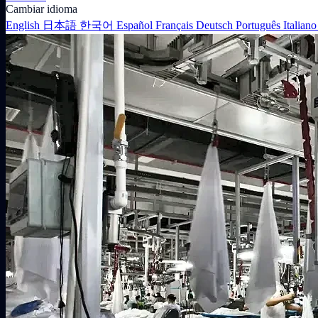
Cambiar idioma
English
日本語
한국어
Español
Français
Deutsch
Português
Italian