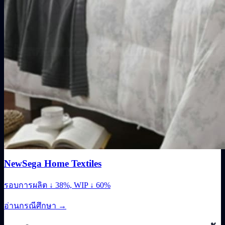
NewSega Home Textiles
รอบการผลิต ↓ 38%, WIP ↓ 60%
อ่านกรณีศึกษา
→