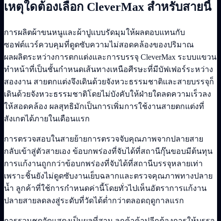
เหตุใดต้องเลือก CleverMax สำหรับสายนี้
การผลิตผ้าขนหนูและผ้าปูแบบรัดมุมให้ผลตอบแทนกับ
ซอฟต์แวร์ควบคุมที่ดูดซับความไม่สอดคล้องของปริมาณ
ผลผลิตระหว่างการตกแต่งและการบรรจุ CleverMax ระบบแขวน
ทำหน้าที่เป็นชั้นกำหนดเส้นทางเหนือศีรษะที่มีบัฟเฟอร์ระหว่าง
สองงาน สายตกแต่งจึงเดินด้วยจังหวะธรรมชาติและสายบรรจุก็
เดินด้วยจังหวะธรรมชาติโดยไม่บังคับให้ฝ่ายใดลดความเร็วลง
ให้สอดคล้อง ผลสุทธิมักเป็นการเพิ่มการใช้งานสายตกแต่งที่
สังเกตได้ภายในเดือนแรก
การตรวจสอบในสายย้ายการตรวจจับคุณภาพจากปลายสาย
กลับเข้าสู่ตัวสายเอง ข้อบกพร่องที่จับได้ที่สถานีกุ๊นขอบมีต้นทุน
การแก้งานถูกกว่าข้อบกพร่องที่จับได้ที่สถานีบรรจุหลายเท่า
เพราะชิ้นยังไม่ดูดซับงานเย็บฉลากและตรวจคุณภาพทางปลาย
น้ำ ลูกค้าที่ใช้การกำหนดค่านี้โดยทั่วไปเห็นอัตราการแก้งาน
ปลายสายลดลงสู่ระดับที่วัดได้ต่ำกว่าตลอดฤดูกาลแรก
การรวมชุดจัดแสดงเป็นผลที่สาม ลูกค้าค้าปลีกต้องการให้บรรจุ