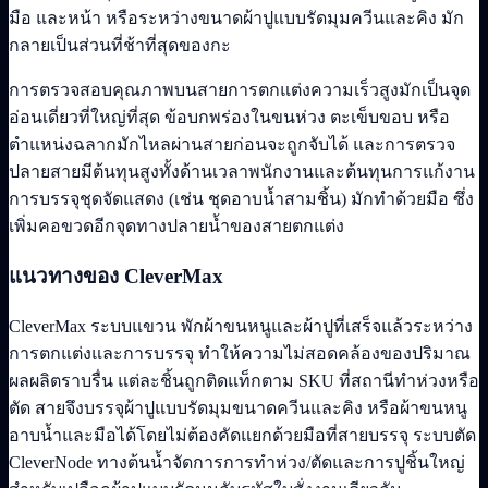
มือ และหน้า หรือระหว่างขนาดผ้าปูแบบรัดมุมควีนและคิง มัก
กลายเป็นส่วนที่ช้าที่สุดของกะ
การตรวจสอบคุณภาพบนสายการตกแต่งความเร็วสูงมักเป็นจุด
อ่อนเดี่ยวที่ใหญ่ที่สุด ข้อบกพร่องในขนห่วง ตะเข็บขอบ หรือ
ตำแหน่งฉลากมักไหลผ่านสายก่อนจะถูกจับได้ และการตรวจ
ปลายสายมีต้นทุนสูงทั้งด้านเวลาพนักงานและต้นทุนการแก้งาน
การบรรจุชุดจัดแสดง (เช่น ชุดอาบน้ำสามชิ้น) มักทำด้วยมือ ซึ่ง
เพิ่มคอขวดอีกจุดทางปลายน้ำของสายตกแต่ง
แนวทางของ CleverMax
CleverMax ระบบแขวน พักผ้าขนหนูและผ้าปูที่เสร็จแล้วระหว่าง
การตกแต่งและการบรรจุ ทำให้ความไม่สอดคล้องของปริมาณ
ผลผลิตราบรื่น แต่ละชิ้นถูกติดแท็กตาม SKU ที่สถานีทำห่วงหรือ
ตัด สายจึงบรรจุผ้าปูแบบรัดมุมขนาดควีนและคิง หรือผ้าขนหนู
อาบน้ำและมือได้โดยไม่ต้องคัดแยกด้วยมือที่สายบรรจุ ระบบตัด
CleverNode ทางต้นน้ำจัดการการทำห่วง/ตัดและการปูชิ้นใหญ่