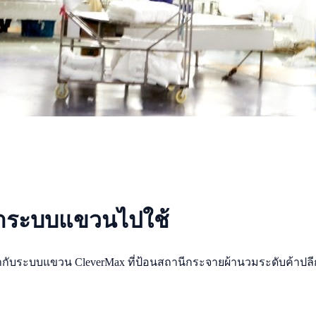
นำระบบแขวนไปใช้
เข้ากับระบบแขวน CleverMax ที่ป้อนสถานีกระจายผ้านวมระดับค้าปล