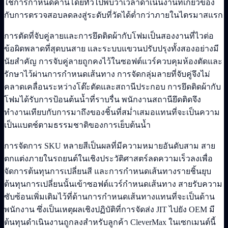
ใช้การกำหนดค่านี้โดยทั่วไปพบว่าเวลาดำเนินงานที่เกี่ยวข้อง
กับการตรวจสอบลดลงสู่ระดับที่วัดได้ต่ำกว่าภายในไตรมาสแรก
การตัดที่จับคู่ลายและการยึดติดผ้ากับโฟมเป็นสองงานที่ไวต่อ
ข้อผิดพลาดที่สุดบนสาย และระบบแขวนปรับปรุงทั้งสองอย่างมี
นัยสำคัญ การจับคู่ลายถูกคงไว้ในซอฟต์แวร์ควบคุมห้องตัดและ
รักษาไว้ผ่านการกำหนดเส้นทาง การจัดกลุ่มลายที่จับคู่จึงไม่
คลาดเคลื่อนระหว่างโต๊ะตัดและสถานีประกอบ การยึดติดผ้ากับ
โฟมได้รับการป้อนต้นน้ำที่ราบรื่น พนักงานสถานียึดติดจึง
ทำงานเทียบกับการมาถึงของชิ้นที่สม่ำเสมอแทนที่จะเป็นความ
เป็นแบตช์ตามธรรมชาติของการเย็บต้นน้ำ
การจัดการ SKU หลายสีเป็นผลที่มีความหมายอันดับสาม สาย
ตกแต่งภายในรถยนต์ในเชิงประวัติศาสตร์ลดความเร็วลงเพื่อ
จัดการต้นทุนการเปลี่ยนสี และการกำหนดเส้นทางรายชิ้นยุบ
ต้นทุนการเปลี่ยนนั้นเข้าซอฟต์แวร์กำหนดเส้นทาง สายรับความ
ซับซ้อนเพิ่มเติมไว้ที่ด้านการกำหนดเส้นทางแทนที่จะเป็นด้าน
พนักงาน ซึ่งเป็นเหตุผลเชิงปฏิบัติที่การจัดส่ง JIT ไปยัง OEM มี
ต้นทุนดำเนินงานถูกลงสำหรับลูกค้า CleverMax ในเซกเมนต์นี้