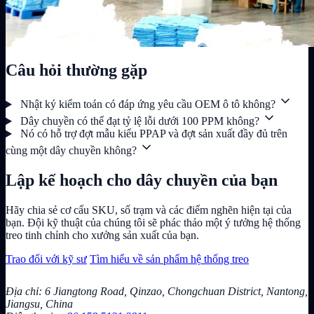
Câu hỏi thường gặp
Nhật ký kiểm toán có đáp ứng yêu cầu OEM ô tô không?
Dây chuyền có thể đạt tỷ lệ lỗi dưới 100 PPM không?
Nó có hỗ trợ đợt mẫu kiểu PPAP và đợt sản xuất đầy đủ trên
cùng một dây chuyền không?
Lập kế hoạch cho dây chuyền của bạn
Hãy chia sẻ cơ cấu SKU, số trạm và các điểm nghẽn hiện tại của
bạn. Đội kỹ thuật của chúng tôi sẽ phác thảo một ý tưởng hệ thống
treo tinh chỉnh cho xưởng sản xuất của bạn.
Trao đổi với kỹ sư
Tìm hiểu về sản phẩm hệ thống treo
Địa chỉ: 6 Jiangtong Road, Qinzao, Chongchuan District, Nantong,
Jiangsu, China