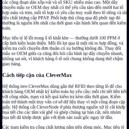
các công đoạn dán xốp-vải và số SKU nhiều màu cao. Một dây
chuyền mẫu xe OEM duy nhất có thể yêu cầu tám đến mười hai tổ
hợp màu và trim, mỗi tổ hợp có yêu cầu truy xuất theo lô riêng và tài
liệu chất lượng cấp PPAP. Phối hợp thủ công qua độ phức tạp đó
thường là nguồn lớn nhất của thời gian vận hành liên quan đến kiểm
toán.
Mục tiêu tỷ lệ lỗi trong ô tô khắt khe — thường dưới 100 PPM ở
cấp linh kiện hoàn thiện. Mỗi lỗi lọt qua là một rủi ro hợp đồng, và
kiểm tra cuối chuyền đơn thuần có xu hướng không đủ. Thay đổi
mẫu xe OEM giữa ca cũng đòi hỏi cấu hình lại dây chuyền nhanh,
không sai sót, vì khách hàng ô tô nói chung không dung thứ chậm
giao hàng.
Cách tiếp cận của CleverMax
Hệ thống treo CleverMax dùng gắn thẻ RFID theo từng lô để cho
khách hàng OEM nhật ký kiểm toán họ yêu cầu: mỗi chi tiết liên kết
với công nhân, trạm và kết quả kiểm tra kèm dấu thời gian. Kiểm
toán trở thành một truy vấn cơ sở dữ liệu thay vì một công đoạn cặp
giấy. Hệ thống cắt CleverNode ở phía thượng nguồn xử lý cắt khớp
họa tiết cho các tấm vải ghế và ghép chúng tại bàn cắt, nên nhóm
họa tiết đã khớp được gắn với lệnh sản xuất gốc ngay từ đầu.
Các trạm kiểm tra cổng chất lượng nằm trên dòng móc. Mục tiêu tỷ