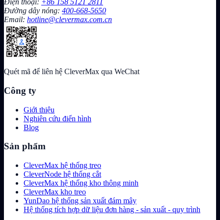
Điện thoại:
+86 158 5121 2811
Đường dây nóng:
400-668-5650
Email:
hotline@clevermax.com.cn
Quét mã để liên hệ CleverMax qua WeChat
Công ty
Giới thiệu
Nghiên cứu điển hình
Blog
Sản phẩm
CleverMax hệ thống treo
CleverNode hệ thống cắt
CleverMax hệ thống kho thông minh
CleverMax kho treo
YunDao hệ thống sản xuất đám mây
Hệ thống tích hợp dữ liệu đơn hàng - sản xuất - quy trình