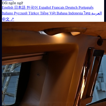
Đổi ngôn ngữ
English
日本語
한국어
Español
Français
Deutsch
Português
Italiano
Русский
Türkçe
Tiếng Việt
Bahasa Indonesia
ไทย
العربية
中文 ↗