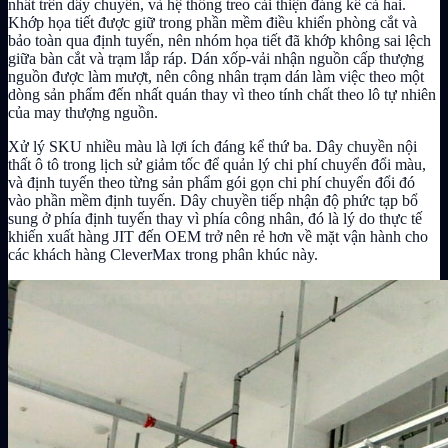
nhất trên dây chuyền, và hệ thống treo cải thiện đáng kể cả hai.
Khớp họa tiết được giữ trong phần mềm điều khiển phòng cắt và
bảo toàn qua định tuyến, nên nhóm họa tiết đã khớp không sai lệch
giữa bàn cắt và trạm lắp ráp. Dán xốp-vải nhận nguồn cấp thượng
nguồn được làm mượt, nên công nhân trạm dán làm việc theo một
dòng sản phẩm đến nhất quán thay vì theo tính chất theo lô tự nhiên
của may thượng nguồn.
Xử lý SKU nhiều màu là lợi ích đáng kể thứ ba. Dây chuyền nội
thất ô tô trong lịch sử giảm tốc để quản lý chi phí chuyển đổi màu,
và định tuyến theo từng sản phẩm gói gọn chi phí chuyển đổi đó
vào phần mềm định tuyến. Dây chuyền tiếp nhận độ phức tạp bổ
sung ở phía định tuyến thay vì phía công nhân, đó là lý do thực tế
khiến xuất hàng JIT đến OEM trở nên rẻ hơn về mặt vận hành cho
các khách hàng CleverMax trong phân khúc này.