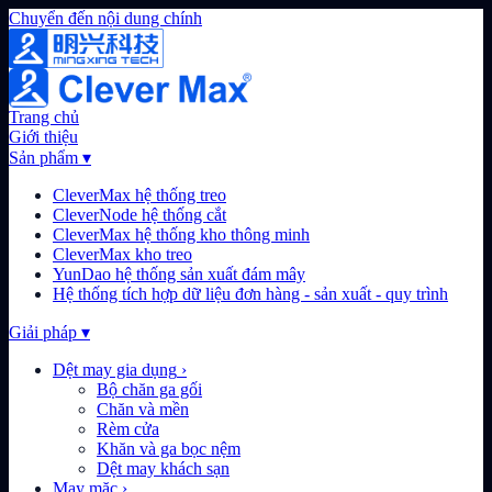
Chuyển đến nội dung chính
Trang chủ
Giới thiệu
Sản phẩm
▾
CleverMax hệ thống treo
CleverNode hệ thống cắt
CleverMax hệ thống kho thông minh
CleverMax kho treo
YunDao hệ thống sản xuất đám mây
Hệ thống tích hợp dữ liệu đơn hàng - sản xuất - quy trình
Giải pháp
▾
Dệt may gia dụng
›
Bộ chăn ga gối
Chăn và mền
Rèm cửa
Khăn và ga bọc nệm
Dệt may khách sạn
May mặc
›