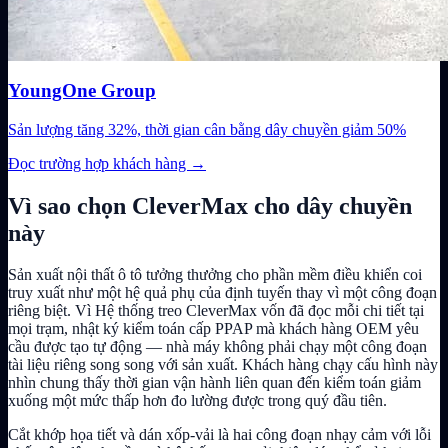
YoungOne Group
Sản lượng tăng 32%, thời gian cân bằng dây chuyền giảm 50%
Đọc trường hợp khách hàng
→
Vì sao chọn CleverMax cho dây chuyền
này
Sản xuất nội thất ô tô tưởng thưởng cho phần mềm điều khiển coi
truy xuất như một hệ quả phụ của định tuyến thay vì một công đoạn
riêng biệt. Vì Hệ thống treo CleverMax vốn đã đọc mỗi chi tiết tại
mọi trạm, nhật ký kiểm toán cấp PPAP mà khách hàng OEM yêu
cầu được tạo tự động — nhà máy không phải chạy một công đoạn
tài liệu riêng song song với sản xuất. Khách hàng chạy cấu hình này
nhìn chung thấy thời gian vận hành liên quan đến kiểm toán giảm
xuống một mức thấp hơn đo lường được trong quý đầu tiên.
Cắt khớp họa tiết và dán xốp-vải là hai công đoạn nhạy cảm với lỗi