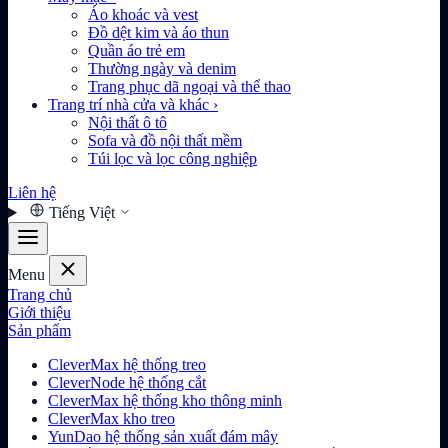
Áo khoác và vest
Đồ dệt kim và áo thun
Quần áo trẻ em
Thường ngày và denim
Trang phục dã ngoại và thể thao
Trang trí nhà cửa và khác
›
Nội thất ô tô
Sofa và đồ nội thất mềm
Túi lọc và lọc công nghiệp
Liên hệ
Tiếng Việt
Menu
Trang chủ
Giới thiệu
Sản phẩm
CleverMax hệ thống treo
CleverNode hệ thống cắt
CleverMax hệ thống kho thông minh
CleverMax kho treo
YunDao hệ thống sản xuất đám mây