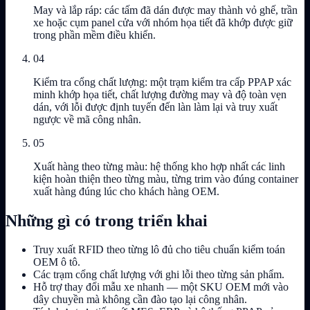
May và lắp ráp: các tấm đã dán được may thành vỏ ghế, trần
xe hoặc cụm panel cửa với nhóm họa tiết đã khớp được giữ
trong phần mềm điều khiển.
04
Kiểm tra cổng chất lượng: một trạm kiểm tra cấp PPAP xác
minh khớp họa tiết, chất lượng đường may và độ toàn vẹn
dán, với lỗi được định tuyến đến làn làm lại và truy xuất
ngược về mã công nhân.
05
Xuất hàng theo từng màu: hệ thống kho hợp nhất các linh
kiện hoàn thiện theo từng màu, từng trim vào đúng container
xuất hàng đúng lúc cho khách hàng OEM.
Những gì có trong triển khai
Truy xuất RFID theo từng lô đủ cho tiêu chuẩn kiểm toán
OEM ô tô.
Các trạm cổng chất lượng với ghi lỗi theo từng sản phẩm.
Hỗ trợ thay đổi mẫu xe nhanh — một SKU OEM mới vào
dây chuyền mà không cần đào tạo lại công nhân.