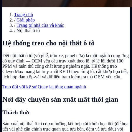
Trang chủ
/
Giải pháp
/
Trang trí nhà cửa và khác
/
Nội thất ô tô
Hệ thống treo cho nội thất ô tô
Dệt nội thất ô tô (vỏ ghế, trần xe, panel cửa) là một ngành cung ứng
có quy định — OEM yêu cầu truy xuất theo lô, tỷ lệ lỗi dưới 100
PPM và tuân thủ cổng chất lượng nghiêm ngặt. Hệ thống treo
CleverMax mang lại truy xuất RFID theo từng lô, cắt khớp họa tiết,
tích hợp dán xốp-vải và dữ liệu trạm kiểm tra mà OEM yêu cầu.
Trao đổi với kỹ sư
Quay lại tổng quan ngành
Nơi dây chuyền sản xuất mất thời gian
Thách thức
Sản xuất nội thất ô tô có xu hướng kết hợp cắt khớp họa tiết (để họa
tiết vải ghế căn chỉnh trực quan qua tựa bên, đệm và tựa đầu) với