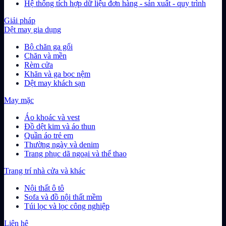
Hệ thống tích hợp dữ liệu đơn hàng - sản xuất - quy trình
Giải pháp
Dệt may gia dụng
Bộ chăn ga gối
Chăn và mền
Rèm cửa
Khăn và ga bọc nệm
Dệt may khách sạn
May mặc
Áo khoác và vest
Đồ dệt kim và áo thun
Quần áo trẻ em
Thường ngày và denim
Trang phục dã ngoại và thể thao
Trang trí nhà cửa và khác
Nội thất ô tô
Sofa và đồ nội thất mềm
Túi lọc và lọc công nghiệp
Liên hệ