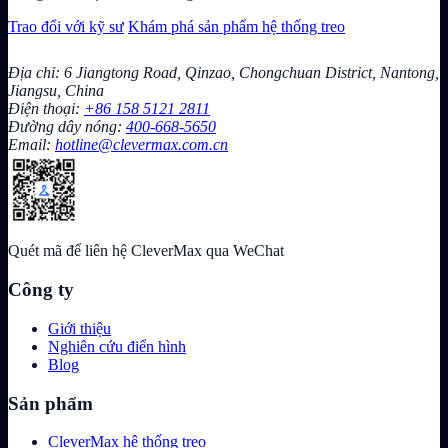
Trao đổi với kỹ sư
Khám phá sản phẩm hệ thống treo
Địa chỉ: 6 Jiangtong Road, Qinzao, Chongchuan District, Nantong,
Jiangsu, China
Điện thoại:
+86 158 5121 2811
Đường dây nóng:
400-668-5650
Email:
hotline@clevermax.com.cn
Quét mã để liên hệ CleverMax qua WeChat
Công ty
Giới thiệu
Nghiên cứu điển hình
Blog
Sản phẩm
CleverMax hệ thống treo