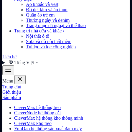
Áo khoác và vest
Đồ dệt kim và áo thun
Quần áo trẻ em
Thường ngày và denim
Trang phục dã ngoại và thể thao
Trang trí nhà cửa và khác
›
Nội thất ô tô
Sofa và đồ nội thất mềm
Túi lọc và lọc công nghiệp
Liên hệ
Tiếng Việt
Menu
Trang chủ
Giới thiệu
Sản phẩm
CleverMax hệ thống treo
CleverNode hệ thống cắt
CleverMax hệ thống kho thông minh
CleverMax kho treo
YunDao hệ thống sản xuất đám mây