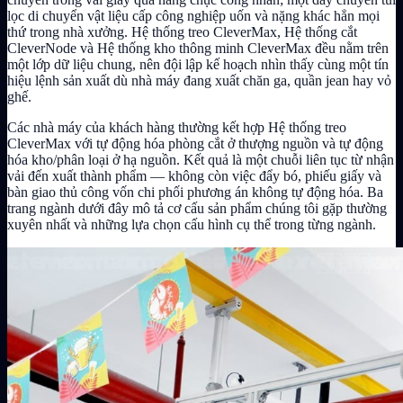
lọc di chuyển vật liệu cấp công nghiệp uốn và nặng khác hẳn mọi
thứ trong nhà xưởng. Hệ thống treo CleverMax, Hệ thống cắt
CleverNode và Hệ thống kho thông minh CleverMax đều nằm trên
một lớp dữ liệu chung, nên đội lập kế hoạch nhìn thấy cùng một tín
hiệu lệnh sản xuất dù nhà máy đang xuất chăn ga, quần jean hay vỏ
ghế.
Các nhà máy của khách hàng thường kết hợp Hệ thống treo
CleverMax với tự động hóa phòng cắt ở thượng nguồn và tự động
hóa kho/phân loại ở hạ nguồn. Kết quả là một chuỗi liên tục từ nhận
vải đến xuất thành phẩm — không còn việc đẩy bó, phiếu giấy và
bàn giao thủ công vốn chi phối phương án không tự động hóa. Ba
trang ngành dưới đây mô tả cơ cấu sản phẩm chúng tôi gặp thường
xuyên nhất và những lựa chọn cấu hình cụ thể trong từng ngành.