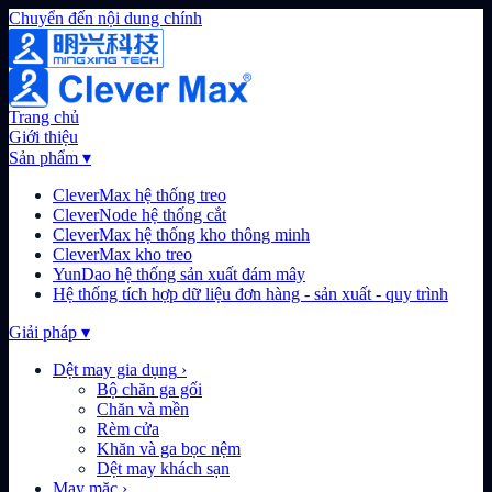
Chuyển đến nội dung chính
Trang chủ
Giới thiệu
Sản phẩm
▾
CleverMax hệ thống treo
CleverNode hệ thống cắt
CleverMax hệ thống kho thông minh
CleverMax kho treo
YunDao hệ thống sản xuất đám mây
Hệ thống tích hợp dữ liệu đơn hàng - sản xuất - quy trình
Giải pháp
▾
Dệt may gia dụng
›
Bộ chăn ga gối
Chăn và mền
Rèm cửa
Khăn và ga bọc nệm
Dệt may khách sạn
May mặc
›