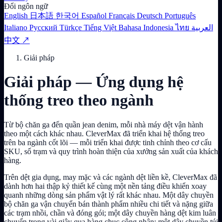
Đổi ngôn ngữ
English
日本語
한국어
Español
Français
Deutsch
Português
Italiano
Русский
Türkçe
Tiếng Việt
Bahasa Indonesia
ไทย
العربية
中文 ↗
Giải pháp
Giải pháp — Ứng dụng hệ
thống treo theo ngành
Từ bộ chăn ga đến quần jean denim, mỗi nhà máy dệt vận hành
theo một cách khác nhau. CleverMax đã triển khai hệ thống treo
trên ba ngành cốt lõi — mỗi triển khai được tinh chỉnh theo cơ cấu
SKU, số trạm và quy trình hoàn thiện của xưởng sản xuất của khách
hàng.
Trên dệt gia dụng, may mặc và các ngành dệt liền kề, CleverMax đã
dành hơn hai thập kỷ thiết kế cùng một nền tảng điều khiển xoay
quanh những dòng sản phẩm vật lý rất khác nhau. Một dây chuyền
bộ chăn ga vận chuyển bán thành phẩm nhiều chi tiết và nặng giữa
các trạm nhồi, chần và đóng gói; một dây chuyền hàng dệt kim luân
chuyển trong vài giây qua hàng chục công nhân; một dây chuyền túi