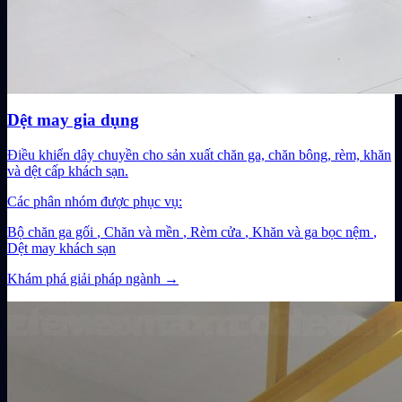
Dệt may gia dụng
Điều khiển dây chuyền cho sản xuất chăn ga, chăn bông, rèm, khăn
và dệt cấp khách sạn.
Các phân nhóm được phục vụ:
Bộ chăn ga gối
,
Chăn và mền
,
Rèm cửa
,
Khăn và ga bọc nệm
,
Dệt may khách sạn
Khám phá giải pháp ngành
→