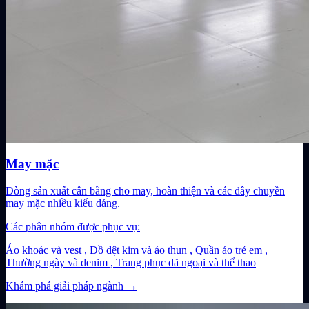
May mặc
Dòng sản xuất cân bằng cho may, hoàn thiện và các dây chuyền
may mặc nhiều kiểu dáng.
Các phân nhóm được phục vụ:
Áo khoác và vest
,
Đồ dệt kim và áo thun
,
Quần áo trẻ em
,
Thường ngày và denim
,
Trang phục dã ngoại và thể thao
Khám phá giải pháp ngành
→