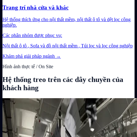
Trang trí nhà cửa và khác
Hệ thống thích ứng cho nội thất mềm, nội thất ô tô và dệt lọc công
nghiệp.
Các phân nhóm được phục vụ:
Nội thất ô tô
,
Sofa và đồ nội thất mềm
,
Túi lọc và lọc công nghiệp
Khám phá giải pháp ngành
→
Hình ảnh thực tế / On Site
Hệ thống treo trên các dây chuyền của
khách hàng