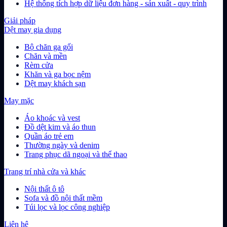
Hệ thống tích hợp dữ liệu đơn hàng - sản xuất - quy trình
Giải pháp
Dệt may gia dụng
Bộ chăn ga gối
Chăn và mền
Rèm cửa
Khăn và ga bọc nệm
Dệt may khách sạn
May mặc
Áo khoác và vest
Đồ dệt kim và áo thun
Quần áo trẻ em
Thường ngày và denim
Trang phục dã ngoại và thể thao
Trang trí nhà cửa và khác
Nội thất ô tô
Sofa và đồ nội thất mềm
Túi lọc và lọc công nghiệp
Liên hệ