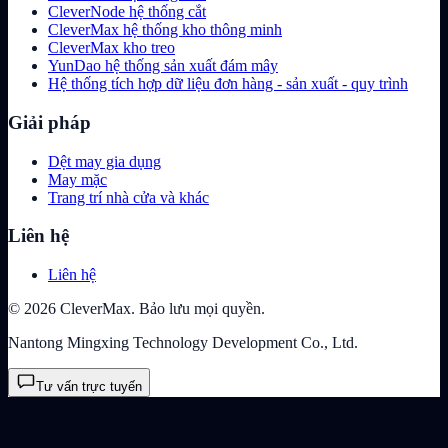
CleverNode hệ thống cắt
CleverMax hệ thống kho thông minh
CleverMax kho treo
YunDao hệ thống sản xuất đám mây
Hệ thống tích hợp dữ liệu đơn hàng - sản xuất - quy trình
Giải pháp
Dệt may gia dụng
May mặc
Trang trí nhà cửa và khác
Liên hệ
Liên hệ
© 2026 CleverMax. Bảo lưu mọi quyền.
Nantong Mingxing Technology Development Co., Ltd.
Tư vấn trực tuyến