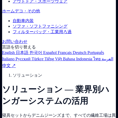
アウトドア・スポーツウェア
ホームデコ・その他
自動車内装
ソファ・ソフトファニシング
フィルターバッグ・工業用ろ過
お問い合わせ
言語を切り替える
English
日本語
한국어
Español
Français
Deutsch
Português
Italiano
Русский
Türkçe
Tiếng Việt
Bahasa Indonesia
ไทย
العربية
中文 ↗
ソリューション
ソリューション — 業界別ハ
ンガーシステムの活用
寝具セットからデニムジーンズまで、すべての繊維工場は異