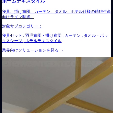
ホームテキスタイル
寝具、掛け布団、カーテン、タオル、ホテル仕様の繊維生産
向けライン制御。
対象サブカテゴリー：
寝具セット
,
羽毛布団・掛け布団
,
カーテン
,
タオル・ボッ
クスシーツ
,
ホテルテキスタイル
業界向けソリューションを見る
→