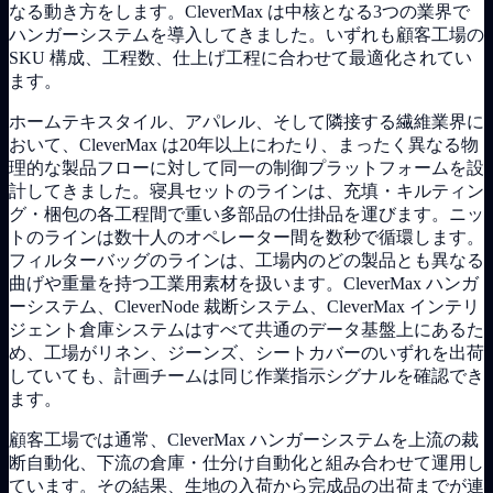
なる動き方をします。CleverMax は中核となる3つの業界で
ハンガーシステムを導入してきました。いずれも顧客工場の
SKU 構成、工程数、仕上げ工程に合わせて最適化されてい
ます。
ホームテキスタイル、アパレル、そして隣接する繊維業界に
おいて、CleverMax は20年以上にわたり、まったく異なる物
理的な製品フローに対して同一の制御プラットフォームを設
計してきました。寝具セットのラインは、充填・キルティン
グ・梱包の各工程間で重い多部品の仕掛品を運びます。ニッ
トのラインは数十人のオペレーター間を数秒で循環します。
フィルターバッグのラインは、工場内のどの製品とも異なる
曲げや重量を持つ工業用素材を扱います。CleverMax ハンガ
ーシステム、CleverNode 裁断システム、CleverMax インテリ
ジェント倉庫システムはすべて共通のデータ基盤上にあるた
め、工場がリネン、ジーンズ、シートカバーのいずれを出荷
していても、計画チームは同じ作業指示シグナルを確認でき
ます。
顧客工場では通常、CleverMax ハンガーシステムを上流の裁
断自動化、下流の倉庫・仕分け自動化と組み合わせて運用し
ています。その結果、生地の入荷から完成品の出荷までが連