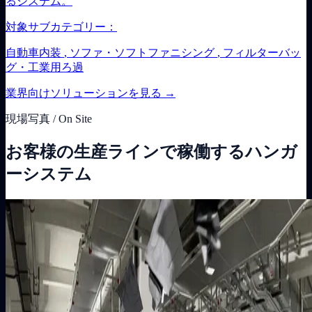
るシステム。
対象サブカテゴリー：
自動車内装
,
ソファ・ソフトファニシング
,
フィルターバッ
グ・工業用ろ過
業界向けソリューションを見る
→
現場写真 / On Site
お客様の生産ラインで稼働するハンガ
ーシステム