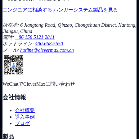
エンジニアに相談する
ハンガーシステム製品を見る
所在地: 6 Jiangtong Road, Qinzao, Chongchuan District, Nantong,
Jiangsu, China
電話:
+86 158 5121 2811
ホットライン:
400-668-5650
メール:
hotline@clevermax.com.cn
WeChatでCleverMaxに問い合わせ
会社情報
会社概要
導入事例
ブログ
製品