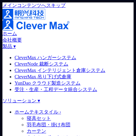
メインコンテンツへスキップ
ホーム
会社概要
製品
▾
CleverMax ハンガーシステム
CleverNode 裁断システム
CleverMax インテリジェント倉庫システム
CleverMax 吊り下げ式倉庫
YunDao クラウド製造システム
受注・生産・工程データ統合システム
ソリューション
▾
ホームテキスタイル
›
寝具セット
羽毛布団・掛け布団
カーテン