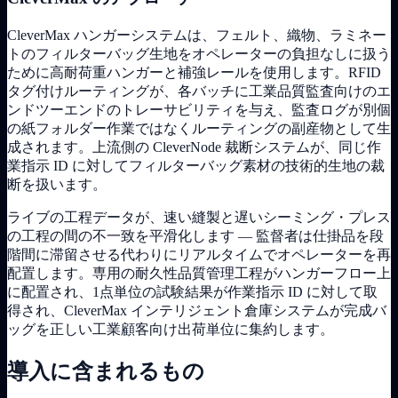
CleverMax ハンガーシステムは、フェルト、織物、ラミネー
トのフィルターバッグ生地をオペレーターの負担なしに扱う
ために高耐荷重ハンガーと補強レールを使用します。RFID
タグ付けルーティングが、各バッチに工業品質監査向けのエ
ンドツーエンドのトレーサビリティを与え、監査ログが別個
の紙フォルダー作業ではなくルーティングの副産物として生
成されます。上流側の CleverNode 裁断システムが、同じ作
業指示 ID に対してフィルターバッグ素材の技術的生地の裁
断を扱います。
ライブの工程データが、速い縫製と遅いシーミング・プレス
の工程の間の不一致を平滑化します — 監督者は仕掛品を段
階間に滞留させる代わりにリアルタイムでオペレーターを再
配置します。専用の耐久性品質管理工程がハンガーフロー上
に配置され、1点単位の試験結果が作業指示 ID に対して取
得され、CleverMax インテリジェント倉庫システムが完成バ
ッグを正しい工業顧客向け出荷単位に集約します。
導入に含まれるもの