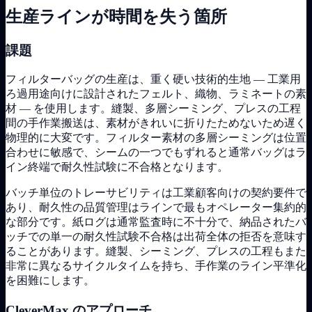
生産ラインが時間を失う箇所
課題
フィルターバッグの生産は、重く硬い技術的生地 — 工業用
ろ過用途向けに設計されたフェルト、織物、ラミネートの素
材 — を使用します。縫製、多層シーミング、プレスの工程
間の手作業搬送は、素材がきれいに折りたためないため遅く
物理的に大変です。フィルター素材の多層シーミングは位置
合わせに敏感で、シームの一つでもずれると通常バッグはラ
イン終端で耐久性試験に不合格となります。
バッチ単位のトレーサビリティは工業顧客向けの契約要件で
あり、耐久性の品質管理はラインで最もオペレーター集約的
な部分です。紙ログは通常監査時に不十分で、納品されたバ
ッチでの単一の耐久性試験不合格は出荷全体の拒否を意味す
ることがあります。縫製、シーミング、プレスの工程もまた
非常に異なるサイクルタイムを持ち、手作業のライン平準化
を困難にします。
CleverMax のアプローチ