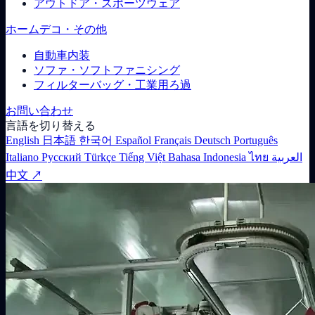
アウトドア・スポーツウェア
ホームデコ・その他
自動車内装
ソファ・ソフトファニシング
フィルターバッグ・工業用ろ過
お問い合わせ
言語を切り替える
English
日本語
한국어
Español
Français
Deutsch
Português
Italiano
Русский
Türkçe
Tiếng Việt
Bahasa Indonesia
ไทย
العربية
中文 ↗