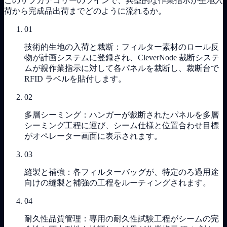
このサブカテゴリーのラインで、典型的な作業指示が生地入
荷から完成品出荷までどのように流れるか。
01
技術的生地の入荷と裁断：フィルター素材のロール反
物が計画システムに登録され、CleverNode 裁断システ
ムが親作業指示に対して各パネルを裁断し、裁断台で
RFID ラベルを貼付します。
02
多層シーミング：ハンガーが裁断されたパネルを多層
シーミング工程に運び、シーム仕様と位置合わせ目標
がオペレーター画面に表示されます。
03
縫製と補強：各フィルターバッグが、特定のろ過用途
向けの縫製と補強の工程をルーティングされます。
04
耐久性品質管理：専用の耐久性試験工程がシームの完