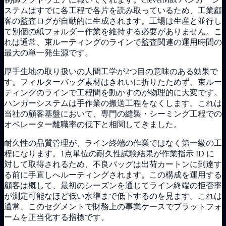
ステムはすでに各工程で各片を読み取っているため、工業顧
客の監査ログが自動的に生成されます。工場は生産と並行し
て別個の紙フォルダー作業を維持する必要がありません。こ
れは通常、束ルーティングのラインで監査関連の運用時間の
最大の単一発生源です。
厚手生地の取り扱いの人間工学が2つ目の意味のある効果で
す。フィルターバッグ素材はきれいに折りたためず、束ルー
ティングのラインで工程間を動かすのが物理的に大変です。
ハンガーシステムは手作業の搬送工程をなくします。これは
当社の顧客基盤において、専門の縫製・シーミング工程での
オペレーター離職率の低下と相関してきました。
耐久性の品質管理が、ライン終端の作業ではなく第一級の工
程になります。1点単位の耐久性試験結果が作業指示 ID に
対して取得されるため、不良バッグは出荷カートンに到達す
る前に手直しへルーティングされます。この構成を運用する
顧客は概して、最初のシーズンを通じてライン終端の拒否率
が測定可能なほど低い水準まで低下するのを見ます。これは
通常、このセグメントで財務上の事業ケースでプラットフォ
ームを正当化する指標です。