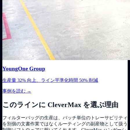
YoungOne Group
生産量 32% 向上、ライン平準化時間 50% 削減
事例を読む
→
このラインに CleverMax を選ぶ理由
フィルターバッグの生産は、バッチ単位のトレーサビリティ
を別個の文書作業ではなくルーティングの副産物として扱う
制御ソフトウェアに報いてくれます。CleverMax ハンガーシ