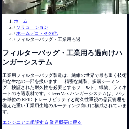
ホーム
/
ソリューション
/
ホームデコ・その他
/
フィルターバッグ・工業用ろ過
フィルターバッグ・工業用ろ過向けハ
ンガーシステム
工業用フィルターバッグ製造は、繊維の世界で最も重く技術
的な生地の一部を扱います — 精密な縫製、多層シーミン
グ、検証された耐久性を必要とするフェルト、織物、ラミネ
ートのろ過素材です。CleverMax ハンガーシステムは、バッ
チ単位の RFID トレーサビリティと耐久性重視の品質管理を
備えた重い工業用生地のルーティング向けに構成されていま
す。
エンジニアに相談する
業界概要に戻る