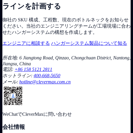
ラインを計画する
御社の SKU 構成、工程数、現在のボトルネックをお知らせ
ください。当社のエンジニアリングチームが工場現場に合わ
せたハンガーシステムの構想を作成します。
エンジニアに相談する
ハンガーシステム製品について知る
所在地: 6 Jiangtong Road, Qinzao, Chongchuan District, Nantong,
Jiangsu, China
電話:
+86 158 5121 2811
ホットライン:
400-668-5650
メール:
hotline@clevermax.com.cn
WeChatでCleverMaxに問い合わせ
会社情報