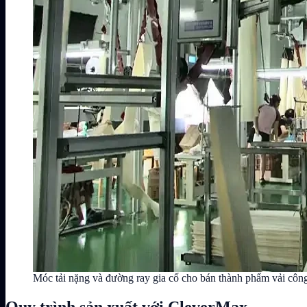
Móc tải nặng và đường ray gia cố cho bán thành phẩm vải côn
Quy trình sản xuất với CleverMax