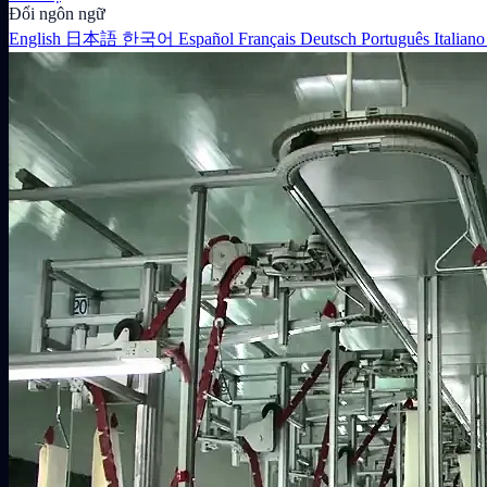
Đổi ngôn ngữ
English
日本語
한국어
Español
Français
Deutsch
Português
Italian