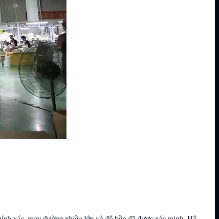
y chính xác, may đường nhiều lớp và độ bền đã được xác minh. Hệ