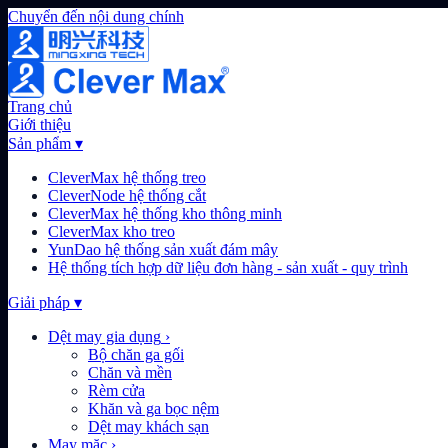
Chuyển đến nội dung chính
Trang chủ
Giới thiệu
Sản phẩm
▾
CleverMax hệ thống treo
CleverNode hệ thống cắt
CleverMax hệ thống kho thông minh
CleverMax kho treo
YunDao hệ thống sản xuất đám mây
Hệ thống tích hợp dữ liệu đơn hàng - sản xuất - quy trình
Giải pháp
▾
Dệt may gia dụng
›
Bộ chăn ga gối
Chăn và mền
Rèm cửa
Khăn và ga bọc nệm
Dệt may khách sạn
May mặc
›