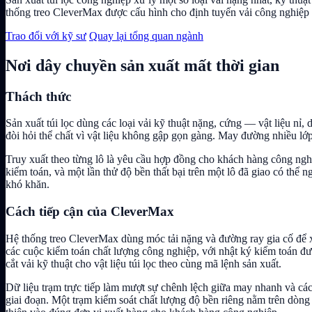
thống treo CleverMax được cấu hình cho định tuyến vải công nghiệp n
Trao đổi với kỹ sư
Quay lại tổng quan ngành
Nơi dây chuyền sản xuất mất thời gian
Thách thức
Sản xuất túi lọc dùng các loại vải kỹ thuật nặng, cứng — vật liệu n
đòi hỏi thể chất vì vật liệu không gập gọn gàng. May đường nhiều lớ
Truy xuất theo từng lô là yêu cầu hợp đồng cho khách hàng công ngh
kiểm toán, và một lần thử độ bền thất bại trên một lô đã giao có thể
khó khăn.
Cách tiếp cận của CleverMax
Hệ thống treo CleverMax dùng móc tải nặng và đường ray gia cố để x
các cuộc kiểm toán chất lượng công nghiệp, với nhật ký kiểm toán đ
cắt vải kỹ thuật cho vật liệu túi lọc theo cùng mã lệnh sản xuất.
Dữ liệu trạm trực tiếp làm mượt sự chênh lệch giữa may nhanh và cá
giai đoạn. Một trạm kiểm soát chất lượng độ bền riêng nằm trên dòn