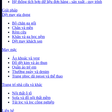
Hệ thống tích hợp dữ liệu đơn hàng - sản xuất - quy trình
Giải pháp
Dệt may gia dụng
Bộ chăn ga gối
Chăn và mền
Rèm cửa
Khăn và ga bọc nệm
Dệt may khách sạn
May mặc
Áo khoác và vest
Đồ dệt kim và áo thun
Quần áo trẻ em
Thường ngày và denim
Trang phục dã ngoại và thể thao
Trang trí nhà cửa và khác
Nội thất ô tô
Sofa và đồ nội thất mềm
Túi lọc và lọc công nghiệp
Liên hệ