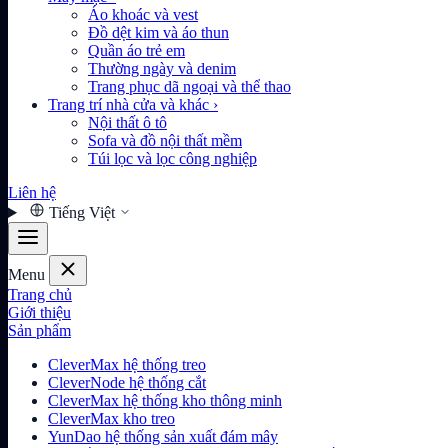
Áo khoác và vest
Đồ dệt kim và áo thun
Quần áo trẻ em
Thường ngày và denim
Trang phục dã ngoại và thể thao
Trang trí nhà cửa và khác
›
Nội thất ô tô
Sofa và đồ nội thất mềm
Túi lọc và lọc công nghiệp
Liên hệ
Tiếng Việt
Menu
Trang chủ
Giới thiệu
Sản phẩm
CleverMax hệ thống treo
CleverNode hệ thống cắt
CleverMax hệ thống kho thông minh
CleverMax kho treo
YunDao hệ thống sản xuất đám mây