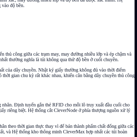
g vào độ bền.
uyển thủ công giữa các trạm may, may đường nhiều lớp và ép chậm và
nhất thường nghĩa là túi không qua thử độ bền ở cuối chuyền.
nhất của dây chuyền. Nhật ký giấy thường không đủ vào thời điểm
có thời gian chu kỳ rất khác nhau, khiến cân bằng dây chuyền thủ công
g nhân. Định tuyến gắn thẻ RFID cho mỗi lô truy xuất đầu cuối cho
iấy riêng biệt. Hệ thống cắt CleverNode ở phía thượng nguồn xử lý
ân theo thời gian thực thay vì để bán thành phẩm chất đống giữa các
xuất, và Hệ thống kho thông minh CleverMax hợp nhất các túi hoàn