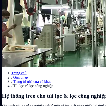
Trang chủ
/
Giải pháp
/
Trang trí nhà cửa và khác
/
Túi lọc và lọc công nghiệp
Hệ thống treo cho túi lọc & lọc công nghiệ
Sản xuất túi lọc công nghiệp xử lý một số loại vải nặng nhất, kỹ thu