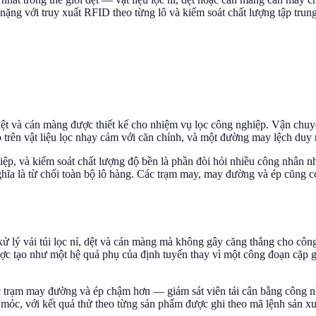
ặng với truy xuất RFID theo từng lô và kiểm soát chất lượng tập trun
ỉ, dệt và cán màng được thiết kế cho nhiệm vụ lọc công nghiệp. Vận ch
p trên vật liệu lọc nhạy cảm với căn chỉnh, và một đường may lệch duy 
iệp, và kiểm soát chất lượng độ bền là phần đòi hỏi nhiều công nhân 
 nghĩa là từ chối toàn bộ lô hàng. Các trạm may, may đường và ép cũng 
ử lý vải túi lọc nỉ, dệt và cán màng mà không gây căng thẳng cho côn
ược tạo như một hệ quả phụ của định tuyến thay vì một công đoạn cặp g
c trạm may đường và ép chậm hơn — giám sát viên tái cân bằng công nh
g móc, với kết quả thử theo từng sản phẩm được ghi theo mã lệnh sản 