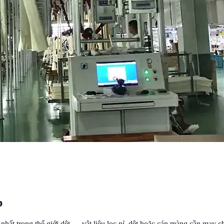
p
ật nhất trong thế giới dệt — vật liệu lọc nỉ, dệt hoặc cán màng cần ma