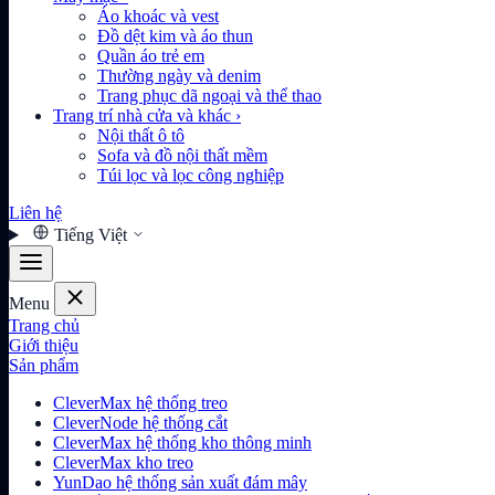
Áo khoác và vest
Đồ dệt kim và áo thun
Quần áo trẻ em
Thường ngày và denim
Trang phục dã ngoại và thể thao
Trang trí nhà cửa và khác
›
Nội thất ô tô
Sofa và đồ nội thất mềm
Túi lọc và lọc công nghiệp
Liên hệ
Tiếng Việt
Menu
Trang chủ
Giới thiệu
Sản phẩm
CleverMax hệ thống treo
CleverNode hệ thống cắt
CleverMax hệ thống kho thông minh
CleverMax kho treo
YunDao hệ thống sản xuất đám mây