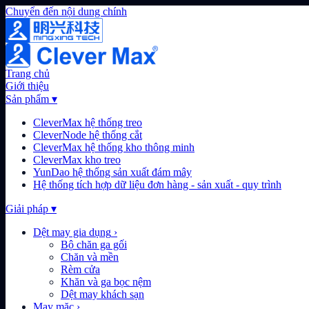
Chuyển đến nội dung chính
Trang chủ
Giới thiệu
Sản phẩm
▾
CleverMax hệ thống treo
CleverNode hệ thống cắt
CleverMax hệ thống kho thông minh
CleverMax kho treo
YunDao hệ thống sản xuất đám mây
Hệ thống tích hợp dữ liệu đơn hàng - sản xuất - quy trình
Giải pháp
▾
Dệt may gia dụng
›
Bộ chăn ga gối
Chăn và mền
Rèm cửa
Khăn và ga bọc nệm
Dệt may khách sạn
May mặc
›