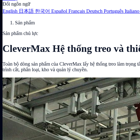
Đổi ngôn ngữ
English
日本語
한국어
Español
Français
Deutsch
Português
Italian
Sản phẩm
Sản phẩm chủ lực
CleverMax Hệ thống treo và thi
Toàn bộ dòng sản phẩm của CleverMax lấy hệ thống treo làm trọng tâ
trình cắt, phân loại, kho và quản lý chuyền.