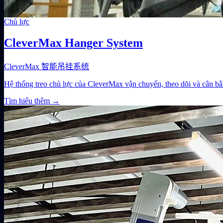
Chủ lực
CleverMax Hanger System
CleverMax 智能吊挂系统
Hệ thống treo chủ lực của CleverMax vận chuyển, theo dõi và cân b
Tìm hiểu thêm
→