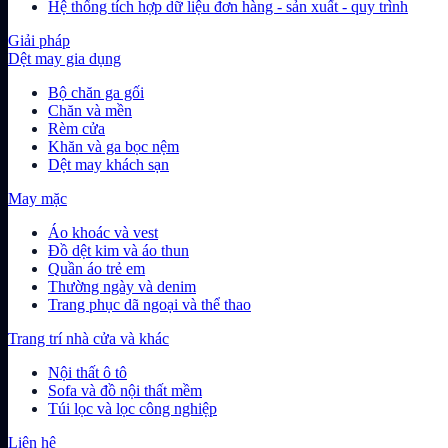
Hệ thống tích hợp dữ liệu đơn hàng - sản xuất - quy trình
Giải pháp
Dệt may gia dụng
Bộ chăn ga gối
Chăn và mền
Rèm cửa
Khăn và ga bọc nệm
Dệt may khách sạn
May mặc
Áo khoác và vest
Đồ dệt kim và áo thun
Quần áo trẻ em
Thường ngày và denim
Trang phục dã ngoại và thể thao
Trang trí nhà cửa và khác
Nội thất ô tô
Sofa và đồ nội thất mềm
Túi lọc và lọc công nghiệp
Liên hệ