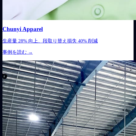
Chunyi Apparel
生産量 28% 向上、段取り替え損失 40% 削減
事例を読む
→