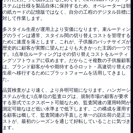
ステムは仕様を製品自体に保持するため、オペレーターは朝
の紙カードの記憶版ではなく、自分の工程のデジタル目標に
対して作業します。
多スタイル生産が運用上より安価になります。束ルーティン
グのラインは通常、スタイル間の切り替えコストを管理する
ために速度を落とします。これが、子供服のバッチサイズが
歴史的に顧客が実際に望んだよりも大きかった主因の一つで
す。1点単位ルーティングはその切り替えコストをルーティ
ングソフトウェアに収めます。だからこそ複数の子供服顧客
は、ブランド顧客が今や期待する小ロット・高速切り替えの
生産へ移行するためにプラットフォームを活用してきまし
た。
品質検査がより速く、より弁明可能になります。ハンガーシ
ステムが生む1点単位の監査ログは、規制市場の顧客が要求
する形式でエクスポート可能なため、監査関連の運用時間が
測定可能なほど低い水準まで低下します。この構成を運用す
る顧客は概して、監査関連の手直しと単一の誤出荷の是正コ
ストが、最初のシーズンを通じて好転していることに気づき
ます。