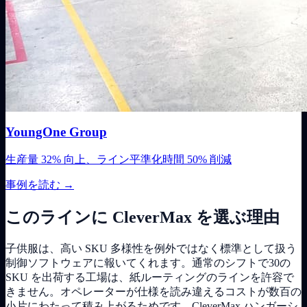
YoungOne Group
生産量 32% 向上、ライン平準化時間 50% 削減
事例を読む
→
このラインに CleverMax を選ぶ理由
子供服は、高い SKU 多様性を例外ではなく標準として扱う
制御ソフトウェアに報いてくれます。通常のシフトで30の
SKU を出荷する工場は、紙ルーティングのラインを許容で
きません。オペレーターが仕様を読み違えるコストが数百の
小片にわたって積み上がるためです。CleverMax ハンガーシ