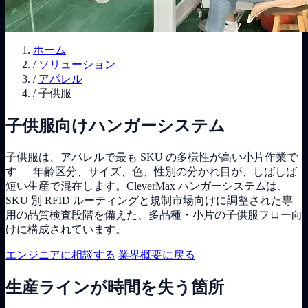
ホーム
/
ソリューション
/
アパレル
/
子供服
子供服向けハンガーシステム
子供服は、アパレルで最も SKU の多様性が高い小片作業で
す — 年齢区分、サイズ、色、性別の分かれ目が、しばしば
短い生産で混在します。CleverMax ハンガーシステムは、
SKU 別 RFID ルーティングと規制市場向けに調整された専
用の品質検査段階を備えた、多品種・小片の子供服フロー向
けに構成されています。
エンジニアに相談する
業界概要に戻る
生産ラインが時間を失う箇所