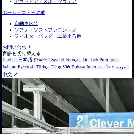
アウトドア・スポーツウェア
ホームデコ・その他
自動車内装
ソファ・ソフトファニシング
フィルターバッグ・工業用ろ過
お問い合わせ
言語を切り替える
English
日本語
한국어
Español
Français
Deutsch
Português
Italiano
Русский
Türkçe
Tiếng Việt
Bahasa Indonesia
ไทย
العربية
中文 ↗