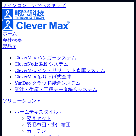
メインコンテンツへスキップ
ホーム
会社概要
製品
▾
CleverMax ハンガーシステム
CleverNode 裁断システム
CleverMax インテリジェント倉庫システム
CleverMax 吊り下げ式倉庫
YunDao クラウド製造システム
受注・生産・工程データ統合システム
ソリューション
▾
ホームテキスタイル
›
寝具セット
羽毛布団・掛け布団
カーテン