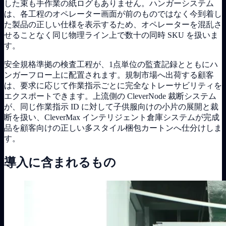
した束も手作業の紙ログもありません。ハンガーシステム
は、各工程のオペレーター画面が前のものではなく今到着し
た製品の正しい仕様を表示するため、オペレーターを混乱さ
せることなく同じ物理ライン上で数十の同時 SKU を扱いま
す。
安全規格準拠の検査工程が、1点単位の監査記録とともにハ
ンガーフロー上に配置されます。規制市場へ出荷する顧客
は、要求に応じて作業指示ごとに完全なトレーサビリティを
エクスポートできます。上流側の CleverNode 裁断システム
が、同じ作業指示 ID に対して子供服向けの小片の展開と裁
断を扱い、CleverMax インテリジェント倉庫システムが完成
品を顧客向けの正しい多スタイル梱包カートンへ仕分けしま
す。
導入に含まれるもの