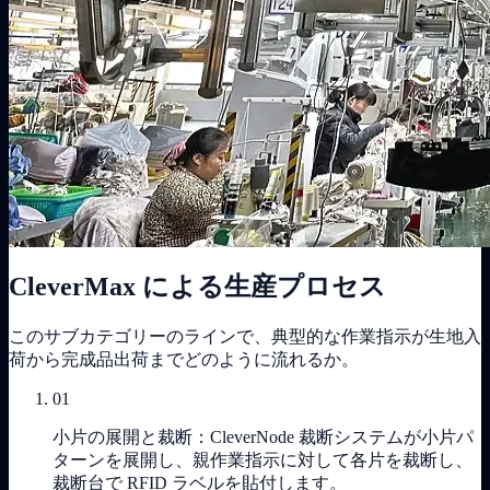
CleverMax による生産プロセス
このサブカテゴリーのラインで、典型的な作業指示が生地入
荷から完成品出荷までどのように流れるか。
01
小片の展開と裁断：CleverNode 裁断システムが小片パ
ターンを展開し、親作業指示に対して各片を裁断し、
裁断台で RFID ラベルを貼付します。