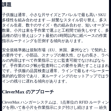
課題
子供服は通常、小さな片サイズとアパレルで最も高い SKU
多様性を組み合わせます — 頻繁なスタイル切り替え、多ス
タイル生産、数十のサイズ・色の組み合わせ、短いオーダー
数量。小片は束を手作業で運ぶと工程間で紛失しやすく、多
品種の切り替えはシフト最初の1時間以内に紙ベースの作業
指示ルーティングを圧倒する傾向があります。
安全規格準拠は規制市場（EU、米国、豪州など）で契約上
の要件です。小部品、スナップの耐久性、ひもの長さ、ラベ
ルの内容はすべて作業指示ごとに監査可能でなければなら
ず、手作業のログ帳が監査時にこの要件を満たすことはまれ
です。子供服の品質検査は通常、ラインで最もオペレーター
集約的な部分であり、束ルーティングのセットアップではラ
インの残りに遅れる傾向があります。
CleverMax のアプローチ
CleverMax ハンガーシステムは、1点単位の RFID ルーティン
グを用いて各小片を作業指示にタグ付けし続けます — 紛失