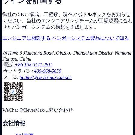
ラインを計画する
御社の SKU 構成、工程数、現在のボトルネックをお知らせ
ください。当社のエンジニアリングチームが工場現場に合わ
せたハンガーシステムの構想を作成します。
エンジニアに相談する
ハンガーシステム製品について知る
所在地: 6 Jiangtong Road, Qinzao, Chongchuan District, Nantong,
Jiangsu, China
電話:
+86 158 5121 2811
ホットライン:
400-668-5650
メール:
hotline@clevermax.com.cn
WeChatでCleverMaxに問い合わせ
会社情報