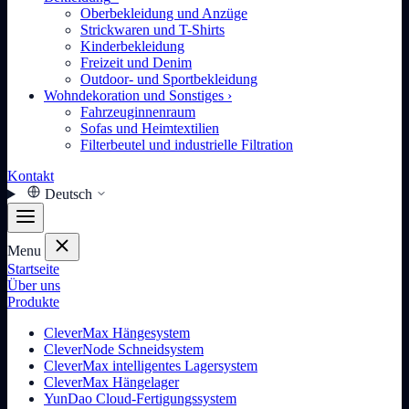
Oberbekleidung und Anzüge
Strickwaren und T-Shirts
Kinderbekleidung
Freizeit und Denim
Outdoor- und Sportbekleidung
Wohndekoration und Sonstiges
›
Fahrzeuginnenraum
Sofas und Heimtextilien
Filterbeutel und industrielle Filtration
Kontakt
Deutsch
Menu
Startseite
Über uns
Produkte
CleverMax Hängesystem
CleverNode Schneidsystem
CleverMax intelligentes Lagersystem
CleverMax Hängelager
YunDao Cloud-Fertigungssystem