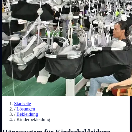
Startseite
/
Lösungen
/
Bekleidung
/
Kinderbekleidung
Hängesystem für Kinderbekleidung