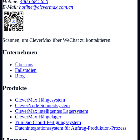
Hotline:
400-668-5650
E-Mail:
hotline@clevermax.com.cn
Scannen, um CleverMax über WeChat zu kontaktieren
Unternehmen
Über uns
Fallstudien
Blog
Produkte
CleverMax Hängesystem
CleverNode Schneidsystem
CleverMax intelligentes Lagersystem
CleverMax Hängelager
YunDao Cloud-Fertigungssystem
Datenintegrationssystem für Auftrag-Produktion-Prozess