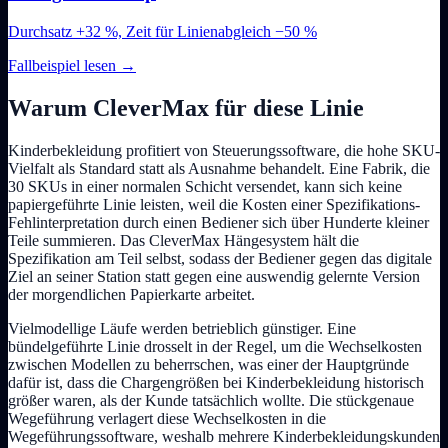
Durchsatz +32 %, Zeit für Linienabgleich −50 %
Fallbeispiel lesen
→
Warum CleverMax für diese Linie
Kinderbekleidung profitiert von Steuerungssoftware, die hohe SKU-
Vielfalt als Standard statt als Ausnahme behandelt. Eine Fabrik, die
30 SKUs in einer normalen Schicht versendet, kann sich keine
papiergeführte Linie leisten, weil die Kosten einer Spezifikations-
Fehlinterpretation durch einen Bediener sich über Hunderte kleiner
Teile summieren. Das CleverMax Hängesystem hält die
Spezifikation am Teil selbst, sodass der Bediener gegen das digitale
Ziel an seiner Station statt gegen eine auswendig gelernte Version
der morgendlichen Papierkarte arbeitet.
Vielmodellige Läufe werden betrieblich günstiger. Eine
bündelgeführte Linie drosselt in der Regel, um die Wechselkosten
zwischen Modellen zu beherrschen, was einer der Hauptgründe
dafür ist, dass die Chargengrößen bei Kinderbekleidung historisch
größer waren, als der Kunde tatsächlich wollte. Die stückgenaue
Wegeführung verlagert diese Wechselkosten in die
Wegeführungssoftware, weshalb mehrere Kinderbekleidungskunden