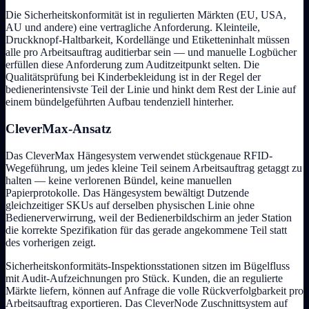
Die Sicherheitskonformität ist in regulierten Märkten (EU, USA,
AU und andere) eine vertragliche Anforderung. Kleinteile,
Druckknopf-Haltbarkeit, Kordellänge und Etiketteninhalt müssen
alle pro Arbeitsauftrag auditierbar sein — und manuelle Logbücher
erfüllen diese Anforderung zum Auditzeitpunkt selten. Die
Qualitätsprüfung bei Kinderbekleidung ist in der Regel der
bedienerintensivste Teil der Linie und hinkt dem Rest der Linie auf
einem bündelgeführten Aufbau tendenziell hinterher.
CleverMax-Ansatz
Das CleverMax Hängesystem verwendet stückgenaue RFID-
Wegeführung, um jedes kleine Teil seinem Arbeitsauftrag getaggt zu
halten — keine verlorenen Bündel, keine manuellen
Papierprotokolle. Das Hängesystem bewältigt Dutzende
gleichzeitiger SKUs auf derselben physischen Linie ohne
Bedienerverwirrung, weil der Bedienerbildschirm an jeder Station
die korrekte Spezifikation für das gerade angekommene Teil statt
des vorherigen zeigt.
Sicherheitskonformitäts-Inspektionsstationen sitzen im Bügelfluss
mit Audit-Aufzeichnungen pro Stück. Kunden, die an regulierte
Märkte liefern, können auf Anfrage die volle Rückverfolgbarkeit pro
Arbeitsauftrag exportieren. Das CleverNode Zuschnittsystem auf