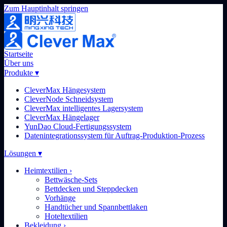
Zum Hauptinhalt springen
Startseite
Über uns
Produkte
▾
CleverMax Hängesystem
CleverNode Schneidsystem
CleverMax intelligentes Lagersystem
CleverMax Hängelager
YunDao Cloud-Fertigungssystem
Datenintegrationssystem für Auftrag-Produktion-Prozess
Lösungen
▾
Heimtextilien
›
Bettwäsche-Sets
Bettdecken und Steppdecken
Vorhänge
Handtücher und Spannbettlaken
Hoteltextilien
Bekleidung
›