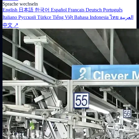
Sprache wechseln
English
日本語
한국어
Español
Français
Deutsch
Português
Italiano
Русский
Türkçe
Tiếng Việt
Bahasa Indonesia
ไทย
العربية
中文 ↗