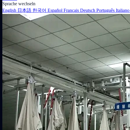
Sprache wechseln
English
日本語
한국어
Español
Français
Deutsch
Português
Italian