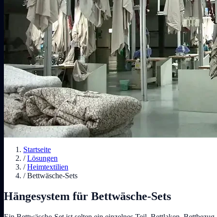
Startseite
/
Lösungen
/
Heimtextilien
/
Bettwäsche-Sets
Hängesystem für Bettwäsche-Sets
Ein Bettwäsche-Set ist selten ein einzelnes Teil. Bettlaken, Bettbezu