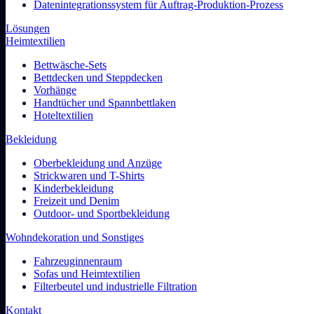
Datenintegrationssystem für Auftrag-Produktion-Prozess
Lösungen
Heimtextilien
Bettwäsche-Sets
Bettdecken und Steppdecken
Vorhänge
Handtücher und Spannbettlaken
Hoteltextilien
Bekleidung
Oberbekleidung und Anzüge
Strickwaren und T-Shirts
Kinderbekleidung
Freizeit und Denim
Outdoor- und Sportbekleidung
Wohndekoration und Sonstiges
Fahrzeuginnenraum
Sofas und Heimtextilien
Filterbeutel und industrielle Filtration
Kontakt