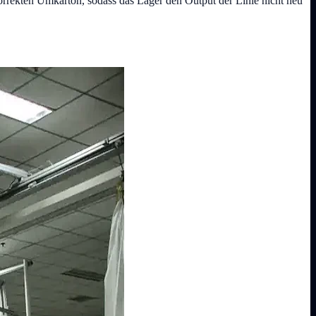
korrekten Umkarton, sodass das Lager den Output der Linie nicht neu