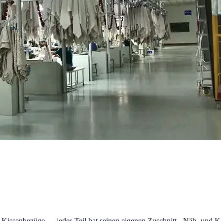
g, Kissenbezüge — jedes Teil hat seinen eigenen Zuschnitt-, Näh- und K