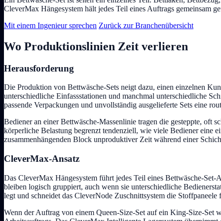
CleverMax Hängesystem hält jedes Teil eines Auftrags gemeinsam gef
Mit einem Ingenieur sprechen
Zurück zur Branchenübersicht
Wo Produktionslinien Zeit verlieren
Herausforderung
Die Produktion von Bettwäsche-Sets neigt dazu, einen einzelnen Kund
unterschiedliche Einfassstationen und manchmal unterschiedliche Sc
passende Verpackungen und unvollständig ausgelieferte Sets eine rou
Bediener an einer Bettwäsche-Massenlinie tragen die gesteppte, oft s
körperliche Belastung begrenzt tendenziell, wie viele Bediener eine
zusammenhängenden Block unproduktiver Zeit während einer Schich
CleverMax-Ansatz
Das CleverMax Hängesystem führt jedes Teil eines Bettwäsche-Set-A
bleiben logisch gruppiert, auch wenn sie unterschiedliche Bedienersta
legt und schneidet das CleverNode Zuschnittsystem die Stoffpaneele f
Wenn der Auftrag von einem Queen-Size-Set auf ein King-Size-Set w