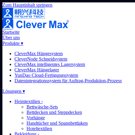
Zum Hauptinhalt springen
Startseite
Über uns
Produkte
▾
CleverMax Hängesystem
CleverNode Schneidsystem
CleverMax intelligentes Lagersystem
CleverMax Hängelager
YunDao Cloud-Fertigungssystem
Datenintegrationssystem für Auftrag-Produktion-Prozess
Lösungen
▾
Heimtextilien
›
Bettwäsche-Sets
Bettdecken und Steppdecken
Vorhänge
Handtücher und Spannbettlaken
Hoteltextilien
Bekleidung
›