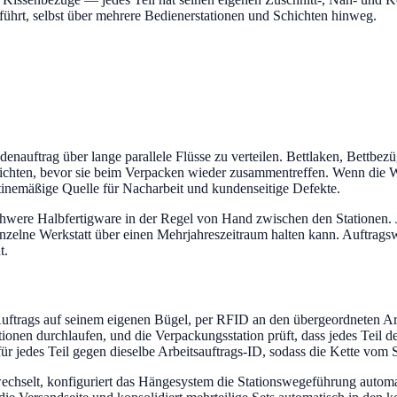
ührt, selbst über mehrere Bedienerstationen und Schichten hinweg.
enauftrag über lange parallele Flüsse zu verteilen. Bettlaken, Bettbe
hichten, bevor sie beim Verpacken wieder zusammentreffen. Wenn die W
tinemäßige Quelle für Nacharbeit und kundenseitige Defekte.
chwere Halbfertigware in der Regel von Hand zwischen den Stationen. Je
 einzelne Werkstatt über einen Mehrjahreszeitraum halten kann. Auftra
t.
uftrags auf seinem eigenen Bügel, per RFID an den übergeordneten Ar
tionen durchlaufen, und die Verpackungsstation prüft, dass jedes Teil d
ür jedes Teil gegen dieselbe Arbeitsauftrags-ID, sodass die Kette vom 
echselt, konfiguriert das Hängesystem die Stationswegeführung auto