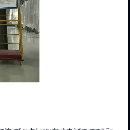
onfektionsfluss, doch sie werden als ein Auftrag versandt. Das