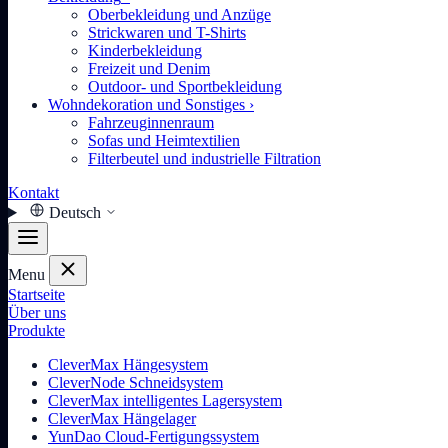
Oberbekleidung und Anzüge
Strickwaren und T-Shirts
Kinderbekleidung
Freizeit und Denim
Outdoor- und Sportbekleidung
Wohndekoration und Sonstiges
›
Fahrzeuginnenraum
Sofas und Heimtextilien
Filterbeutel und industrielle Filtration
Kontakt
Deutsch
Menu
Startseite
Über uns
Produkte
CleverMax Hängesystem
CleverNode Schneidsystem
CleverMax intelligentes Lagersystem
CleverMax Hängelager
YunDao Cloud-Fertigungssystem