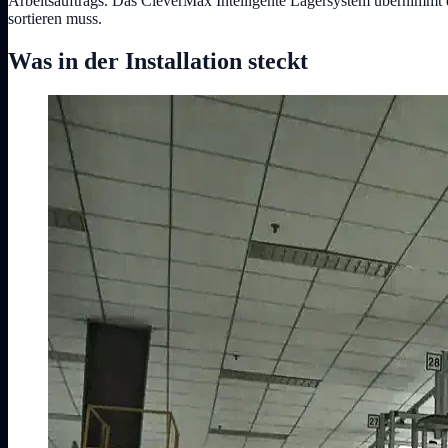
Arbeitsauftrags. Das CleverMax Intelligente Lagersystem übernimmt d
sortieren muss.
Was in der Installation steckt