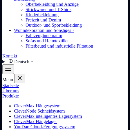
Oberbekleidung und Anzüge
Strickwaren und T-Shirts
Kinderbekleidung
Freizeit und Denim
Outdoor- und Sportbekleidung
Wohndekoration und Sonstiges
›
Fahrzeuginnenraum
Sofas und Heimtextilien
Filterbeutel und industrielle Filtration
Kontakt
Deutsch
Menu
Startseite
Über uns
Produkte
CleverMax Hängesystem
CleverNode Schneidsystem
CleverMax intelligentes Lagersystem
CleverMax Hängelager
YunDao Cloud-Fertigungssystem