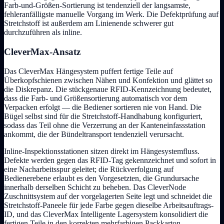
Farb-und-Größen-Sortierung ist tendenziell der langsamste,
fehleranfälligste manuelle Vorgang im Werk. Die Defektprüfung auf
Stretchstoff ist außerdem am Linienende schwerer gut
durchzuführen als inline.
CleverMax-Ansatz
Das CleverMax Hängesystem puffert fertige Teile auf
Überkopfschienen zwischen Nähen und Konfektion und glättet so
die Diskrepanz. Die stückgenaue RFID-Kennzeichnung bedeutet,
dass die Farb- und Größensortierung automatisch vor dem
Verpacken erfolgt — die Bediener sortieren nie von Hand. Die
Bügel selbst sind für die Stretchstoff-Handhabung konfiguriert,
sodass das Teil ohne die Verzerrung an der Kanteneinfassstation
ankommt, die der Bündeltransport tendenziell verursacht.
Inline-Inspektionsstationen sitzen direkt im Hängesystemfluss.
Defekte werden gegen das RFID-Tag gekennzeichnet und sofort in
eine Nacharbeitsspur geleitet; die Rückverfolgung auf
Bedienerebene erlaubt es den Vorgesetzten, die Grundursache
innerhalb derselben Schicht zu beheben. Das CleverNode
Zuschnittsystem auf der vorgelagerten Seite legt und schneidet die
Stretchstoff-Paneele für jede Farbe gegen dieselbe Arbeitsauftrags-
ID, und das CleverMax Intelligente Lagersystem konsolidiert die
fertigen Teile in den korrekten mehrfarbigen Packkarton.