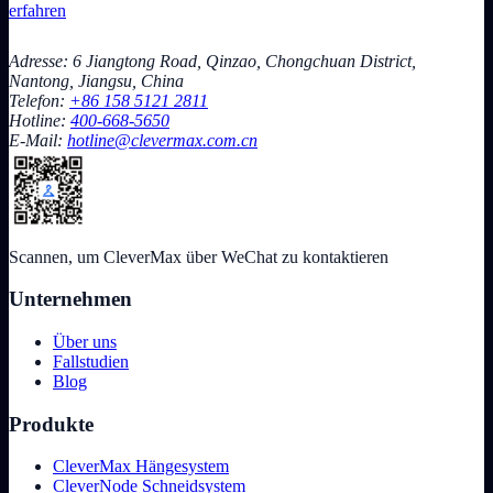
erfahren
Adresse: 6 Jiangtong Road, Qinzao, Chongchuan District,
Nantong, Jiangsu, China
Telefon:
+86 158 5121 2811
Hotline:
400-668-5650
E-Mail:
hotline@clevermax.com.cn
Scannen, um CleverMax über WeChat zu kontaktieren
Unternehmen
Über uns
Fallstudien
Blog
Produkte
CleverMax Hängesystem
CleverNode Schneidsystem