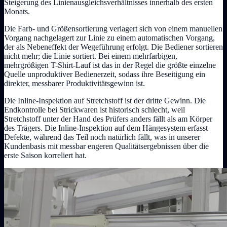
Steigerung des Linienausgleichsverhältnisses innerhalb des ersten
Monats.
Die Farb- und Größensortierung verlagert sich von einem manuellen
Vorgang nachgelagert zur Linie zu einem automatischen Vorgang,
der als Nebeneffekt der Wegeführung erfolgt. Die Bediener sortieren
nicht mehr; die Linie sortiert. Bei einem mehrfarbigen,
mehrgrößigen T-Shirt-Lauf ist das in der Regel die größte einzelne
Quelle unproduktiver Bedienerzeit, sodass ihre Beseitigung ein
direkter, messbarer Produktivitätsgewinn ist.
Die Inline-Inspektion auf Stretchstoff ist der dritte Gewinn. Die
Endkontrolle bei Strickwaren ist historisch schlecht, weil
Stretchstoff unter der Hand des Prüfers anders fällt als am Körper
des Trägers. Die Inline-Inspektion auf dem Hängesystem erfasst
Defekte, während das Teil noch natürlich fällt, was in unserer
Kundenbasis mit messbar engeren Qualitätsergebnissen über die
erste Saison korreliert hat.