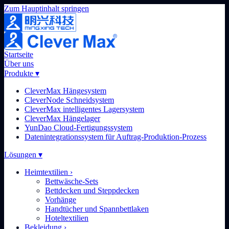
Zum Hauptinhalt springen
Startseite
Über uns
Produkte
▾
CleverMax Hängesystem
CleverNode Schneidsystem
CleverMax intelligentes Lagersystem
CleverMax Hängelager
YunDao Cloud-Fertigungssystem
Datenintegrationssystem für Auftrag-Produktion-Prozess
Lösungen
▾
Heimtextilien
›
Bettwäsche-Sets
Bettdecken und Steppdecken
Vorhänge
Handtücher und Spannbettlaken
Hoteltextilien
Bekleidung
›