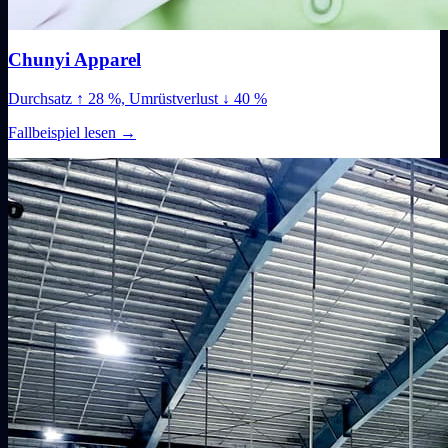
Chunyi Apparel
Durchsatz ↑ 28 %, Umrüstverlust ↓ 40 %
Fallbeispiel lesen
→