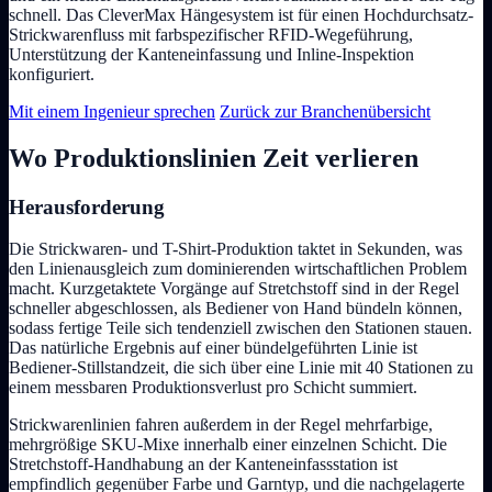
schnell. Das CleverMax Hängesystem ist für einen Hochdurchsatz-
Strickwarenfluss mit farbspezifischer RFID-Wegeführung,
Unterstützung der Kanteneinfassung und Inline-Inspektion
konfiguriert.
Mit einem Ingenieur sprechen
Zurück zur Branchenübersicht
Wo Produktionslinien Zeit verlieren
Herausforderung
Die Strickwaren- und T-Shirt-Produktion taktet in Sekunden, was
den Linienausgleich zum dominierenden wirtschaftlichen Problem
macht. Kurzgetaktete Vorgänge auf Stretchstoff sind in der Regel
schneller abgeschlossen, als Bediener von Hand bündeln können,
sodass fertige Teile sich tendenziell zwischen den Stationen stauen.
Das natürliche Ergebnis auf einer bündelgeführten Linie ist
Bediener-Stillstandzeit, die sich über eine Linie mit 40 Stationen zu
einem messbaren Produktionsverlust pro Schicht summiert.
Strickwarenlinien fahren außerdem in der Regel mehrfarbige,
mehrgrößige SKU-Mixe innerhalb einer einzelnen Schicht. Die
Stretchstoff-Handhabung an der Kanteneinfassstation ist
empfindlich gegenüber Farbe und Garntyp, und die nachgelagerte