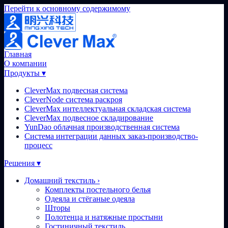
Перейти к основному содержимому
Главная
О компании
Продукты
▾
CleverMax подвесная система
CleverNode система раскроя
CleverMax интеллектуальная складская система
CleverMax подвесное складирование
YunDao облачная производственная система
Система интеграции данных заказ-производство-
процесс
Решения
▾
Домашний текстиль
›
Комплекты постельного белья
Одеяла и стёганые одеяла
Шторы
Полотенца и натяжные простыни
Гостиничный текстиль