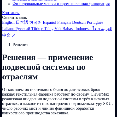
Фильтровальные мешки и промышленная фильтрация
Контакты
Сменить язык
English
日本語
한국어
Español
Français
Deutsch
Português
Italiano
Русский
Türkçe
Tiếng Việt
Bahasa Indonesia
ไทย
العربية
中文 ↗
Решения
Решения — применение
подвесной системы по
отраслям
От комплектов постельного белья до джинсовых брюк —
каждая текстильная фабрика работает по-своему. CleverMax
реализовал внедрения подвесной системы в трёх ключевых
отраслях, и каждое из них настроено под номенклатуру SKU,
число рабочих мест и линию финишной обработки
конкретного производства заказчика.