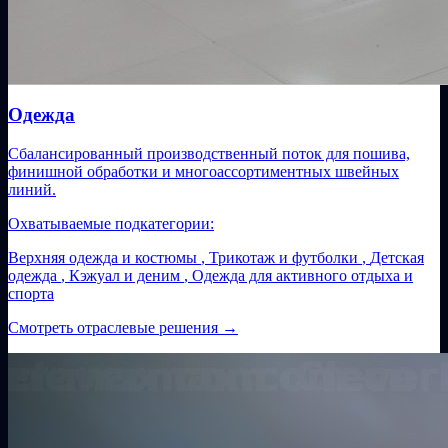
Одежда
Сбалансированный производственный поток для пошива,
финишной обработки и многоассортиментных швейных
линий.
Охватываемые подкатегории:
Верхняя одежда и костюмы
,
Трикотаж и футболки
,
Детская
одежда
,
Кэжуал и деним
,
Одежда для активного отдыха и
спорта
Смотреть отраслевые решения
→