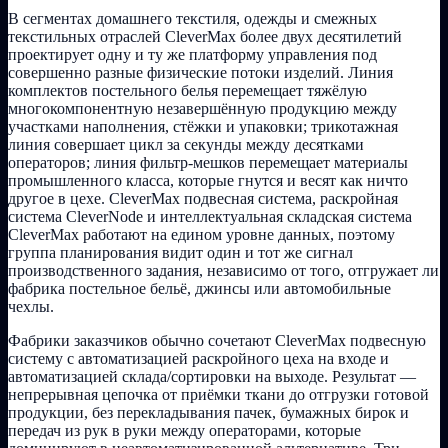
В сегментах домашнего текстиля, одежды и смежных
текстильных отраслей CleverMax более двух десятилетий
проектирует одну и ту же платформу управления под
совершенно разные физические потоки изделий. Линия
комплектов постельного белья перемещает тяжёлую
многокомпонентную незавершённую продукцию между
участками наполнения, стёжки и упаковки; трикотажная
линия совершает цикл за секунды между десятками
операторов; линия фильтр-мешков перемещает материалы
промышленного класса, которые гнутся и весят как ничто
другое в цехе. CleverMax подвесная система, раскройная
система CleverNode и интеллектуальная складская система
CleverMax работают на едином уровне данных, поэтому
группа планирования видит один и тот же сигнал
производственного задания, независимо от того, отгружает ли
фабрика постельное бельё, джинсы или автомобильные
чехлы.
Фабрики заказчиков обычно сочетают CleverMax подвесную
систему с автоматизацией раскройного цеха на входе и
автоматизацией склада/сортировки на выходе. Результат —
непрерывная цепочка от приёмки ткани до отгрузки готовой
продукции, без перекладывания пачек, бумажных бирок и
передач из рук в руки между операторами, которые