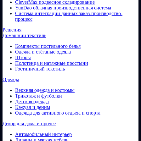
CleverMax подвесное складирование
YunDao облачная производственная система
Система интеграции данных заказ-производство-
процесс
Решения
Домашний текстиль
Комплекты постельного белья
Одеяла и стёганые одеяла
Шторы
Полотенца и натяжные простыни
Гостиничный текстиль
Одежда
Верхняя одежда и костюмы
Трикотаж и футболки
Детская одежда
Кэжуал и деним
Одежда для активного отдыха и спорта
Декор для дома и прочее
Автомобильный интерьер
Диваны и мягкая мебель