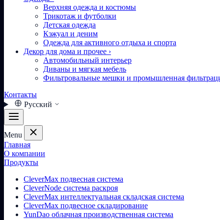
Верхняя одежда и костюмы
Трикотаж и футболки
Детская одежда
Кэжуал и деним
Одежда для активного отдыха и спорта
Декор для дома и прочее
›
Автомобильный интерьер
Диваны и мягкая мебель
Фильтровальные мешки и промышленная фильтрац
Контакты
Русский
Menu
Главная
О компании
Продукты
CleverMax подвесная система
CleverNode система раскроя
CleverMax интеллектуальная складская система
CleverMax подвесное складирование
YunDao облачная производственная система