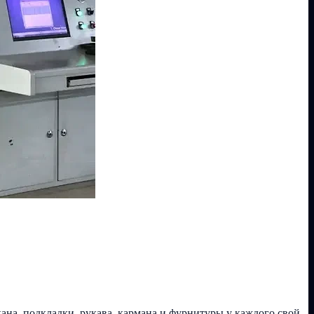
на, подкладки, рукава, кармана и фурнитуры у каждого свой