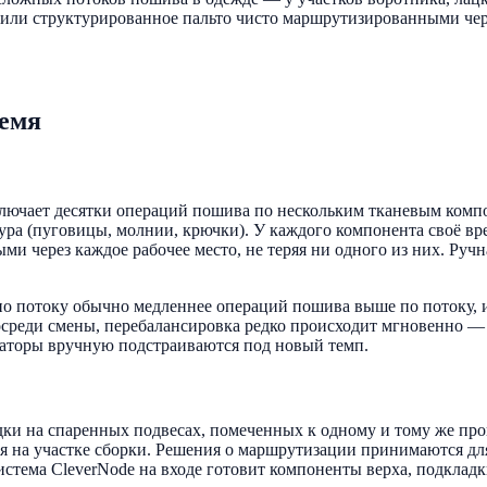
 или структурированное пальто чисто маршрутизированными чер
ремя
ючает десятки операций пошива по нескольким тканевым компон
ра (пуговицы, молнии, крючки). У каждого компонента своё врем
и через каждое рабочее место, не теряя ни одного из них. Ручн
о потоку обычно медленнее операций пошива выше по потоку, и
 посреди смены, перебалансировка редко происходит мгновенно —
ераторы вручную подстраиваются под новый темп.
адки на спаренных подвесах, помеченных к одному и тому же пр
на участке сборки. Решения о маршрутизации принимаются для
истема CleverNode на входе готовит компоненты верха, подклад