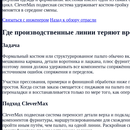
цикл. CleverMax подвесная система удерживает костюм-тройку
меняется в середине смены.
Связаться с инженером
Назад к обзору отрасли
Где производственные линии теряют в
Задача
Формальный костюм или структурированное пальто обычно вкл
мешковина кармана, детали воротника и лацкана, плюс фурниту
поэтому линия должна удерживать все компоненты сопряжённым
источником ошибок сопряжения и переделок.
Участки прессования, примерки и финишной обработки ниже п
простоя. Когда состав заказа смещается с пиджаков на пальто
переналадки и восстанавливается только по мере того, как оп
Подход CleverMax
CleverMax подвесная система переносит детали верха и подкл
компонентов фурнитуры, маршрутизированными для схождения 
пройти иным путём, чем пальто, на одной линии. Раскройная с