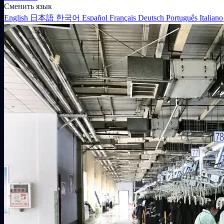
Сменить язык
English
日本語
한국어
Español
Français
Deutsch
Português
Italian