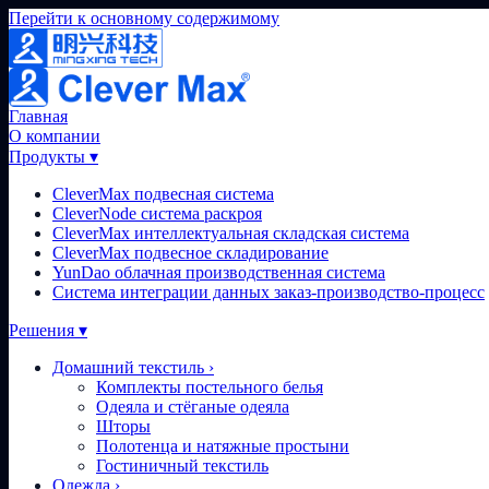
Перейти к основному содержимому
Главная
О компании
Продукты
▾
CleverMax подвесная система
CleverNode система раскроя
CleverMax интеллектуальная складская система
CleverMax подвесное складирование
YunDao облачная производственная система
Система интеграции данных заказ-производство-процесс
Решения
▾
Домашний текстиль
›
Комплекты постельного белья
Одеяла и стёганые одеяла
Шторы
Полотенца и натяжные простыни
Гостиничный текстиль
Одежда
›