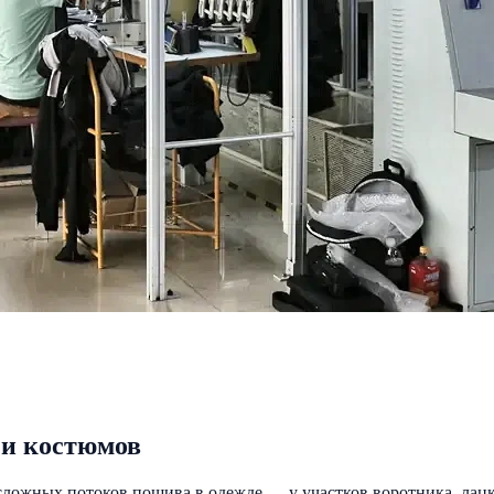
 и костюмов
ожных потоков пошива в одежде — у участков воротника, лацка