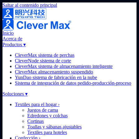
Saltar al contenido principal
Inicio
Acerca de
Productos
▾
CleverMax sistema de perchas
CleverNode sistema de corte
CleverMax sistema de almacenamiento inteligente
CleverMax almacenamiento suspendido
YunDao sistema de fabricación en la nube
Sistema de integración de datos pedido-producción-proceso
Soluciones
▾
Textiles para el hogar
›
Juegos de cama
Edredones y colchas
Cortinas
Toallas y sábanas ajustables
Textiles para hoteles
Confección
›