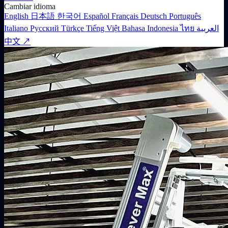
Cambiar idioma
English
日本語
한국어
Español
Français
Deutsch
Português
Italiano
Русский
Türkçe
Tiếng Việt
Bahasa Indonesia
ไทย
العربية
中文 ↗