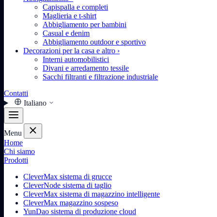
Capispalla e completi
Maglieria e t-shirt
Abbigliamento per bambini
Casual e denim
Abbigliamento outdoor e sportivo
Decorazioni per la casa e altro
›
Interni automobilistici
Divani e arredamento tessile
Sacchi filtranti e filtrazione industriale
Contatti
Italiano
Menu
Home
Chi siamo
Prodotti
CleverMax sistema di grucce
CleverNode sistema di taglio
CleverMax sistema di magazzino intelligente
CleverMax magazzino sospeso
YunDao sistema di produzione cloud