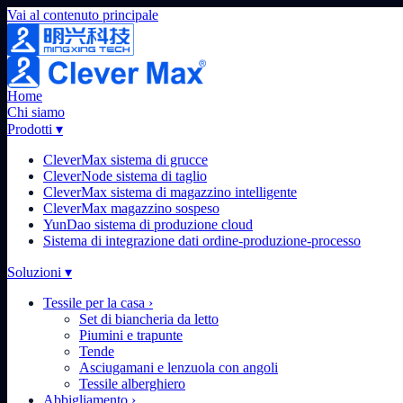
Vai al contenuto principale
Home
Chi siamo
Prodotti
▾
CleverMax sistema di grucce
CleverNode sistema di taglio
CleverMax sistema di magazzino intelligente
CleverMax magazzino sospeso
YunDao sistema di produzione cloud
Sistema di integrazione dati ordine-produzione-processo
Soluzioni
▾
Tessile per la casa
›
Set di biancheria da letto
Piumini e trapunte
Tende
Asciugamani e lenzuola con angoli
Tessile alberghiero
Abbigliamento
›