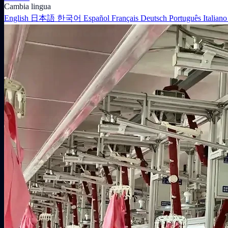
Cambia lingua
English
日本語
한국어
Español
Français
Deutsch
Português
Italian