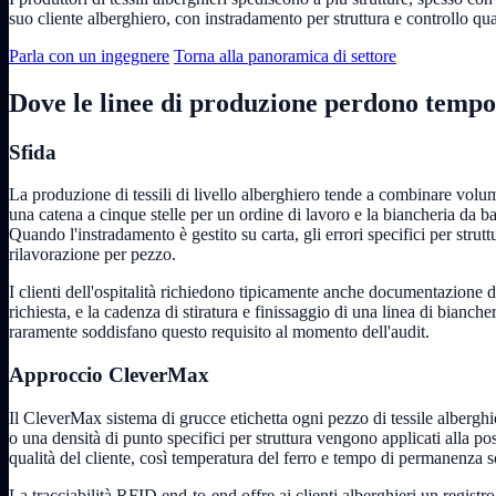
suo cliente alberghiero, con instradamento per struttura e controllo qual
Parla con un ingegnere
Torna alla panoramica di settore
Dove le linee di produzione perdono tempo
Sfida
La produzione di tessili di livello alberghiero tende a combinare volu
una catena a cinque stelle per un ordine di lavoro e la biancheria da b
Quando l'instradamento è gestito su carta, gli errori specifici per stru
rilavorazione per pezzo.
I clienti dell'ospitalità richiedono tipicamente anche documentazione di 
richiesta, e la cadenza di stiratura e finissaggio di una linea di bianc
raramente soddisfano questo requisito al momento dell'audit.
Approccio CleverMax
Il CleverMax sistema di grucce etichetta ogni pezzo di tessile albergh
o una densità di punto specifici per struttura vengono applicati alla po
qualità del cliente, così temperatura del ferro e tempo di permanenza s
La tracciabilità RFID end-to-end offre ai clienti alberghieri un registro