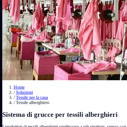
Home
/
Soluzioni
/
Tessile per la casa
/
Tessile alberghiero
Sistema di grucce per tessili alberghieri
I produttori di tessili alberghieri spediscono a più strutture, spesso co