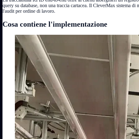
query su database, non una traccia cartacea. Il CleverMax sistema di mag
l'audit per ordine di lavoro.
Cosa contiene l'implementazione