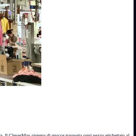
tura. Il CleverMax sistema di grucce trasporta ogni pezzo etichettato al