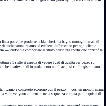
gola linea potrebbe produrre la biancheria da bagno monogrammata di
i etichettatura, ricamo ed etichetta differiscono per ogni cliente.
iata — tendono a comportare il rifiuto dell'intera spedizione anziché la
tura a 5 stelle si aspetta di vedere i dati di qualità per pezzo su
o che il software di instradamento non li acquisisca. I registri manuali
tichetta, ricamo e conteggio scorrono con il pezzo — così un monogramma
o a valle vengono alimentate nella sequenza corretta per i requisiti di
i ispezione, per pezzo. Il lato conformità dell'ospitalità diventa una