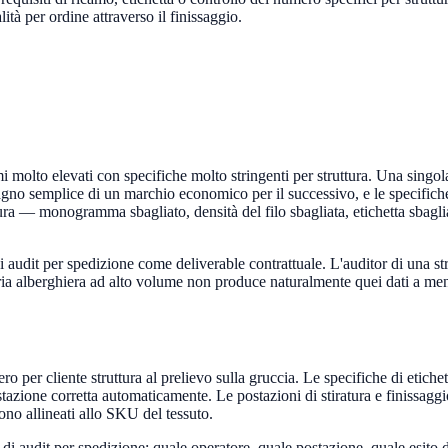
ità per ordine attraverso il finissaggio.
mi molto elevati con specifiche molto stringenti per struttura. Una sin
agno semplice di un marchio economico per il successivo, e le specifiche d
ttura — monogramma sbagliato, densità del filo sbagliata, etichetta sbagl
audit per spedizione come deliverable contrattuale. L'auditor di una strut
heria alberghiera ad alto volume non produce naturalmente quei dati a men
iero per cliente struttura al prelievo sulla gruccia. Le specifiche di e
stazione corretta automaticamente. Le postazioni di stiratura e finissaggi
ono allineati allo SKU del tessuto.
 di audit per spedizione: quale operatore, quale postazione, quale esito d