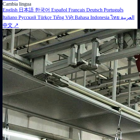
Cambia lingua
English
日本語
한국어
Español
Français
Deutsch
Português
Italiano
Русский
Türkçe
Tiếng Việt
Bahasa Indonesia
ไทย
العربية
中文 ↗