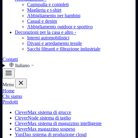
Capispalla e completi
Maglieria e t-shirt
Abbigliamento per bambini
Casual e denim
Abbigliamento outdoor e sportivo
Decorazioni per la casa e altro
›
Interni automobilistici
Divani e arredamento tessile
Sacchi filtranti e filtrazione industriale
Contatti
Italiano
Menu
Home
Chi siamo
Prodotti
CleverMax sistema di grucce
CleverNode sistema di taglio
CleverMax sistema di magazzino intelligente
CleverMax magazzino sospeso
YunDao sistema di produzione cloud