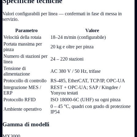
Specifiche tecniche
Valori configurabili per linea — confermati in fase di messa in
servizio.
Parametro
Valore
Velocità della rotaia
18–24 m/min (configurabile)
Portata massima per
20 kg e oltre per pinza
pinza
Numero di stazioni per
24 – 220 stazioni
linea
Tensione di
AC 380 V / 50 Hz, trifase
alimentazione
Protocollo di controllo
RS-485, EtherCAT, TCP/IP, OPC-UA
Integrazione MES /
REST + OPC-UA; SAP / Kingdee /
ERP
Yonyou testati
Protocollo RFID
ISO 18000-6C (UHF) su ogni pinza
0 – 45 °C, quadri con grado di protezione
Ambiente operativo
IP54
Gamma di modelli
MX3000