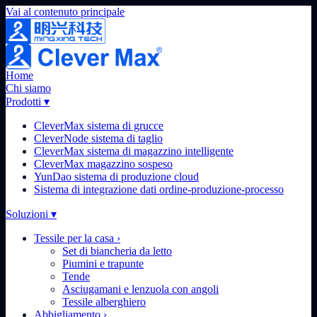
Vai al contenuto principale
Home
Chi siamo
Prodotti
▾
CleverMax sistema di grucce
CleverNode sistema di taglio
CleverMax sistema di magazzino intelligente
CleverMax magazzino sospeso
YunDao sistema di produzione cloud
Sistema di integrazione dati ordine-produzione-processo
Soluzioni
▾
Tessile per la casa
›
Set di biancheria da letto
Piumini e trapunte
Tende
Asciugamani e lenzuola con angoli
Tessile alberghiero
Abbigliamento
›