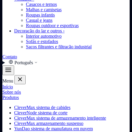
Casacos e ternos
Malhas e camisetas
Roupas infantis
Casual e jeans
Roupas outdoor e esportivas
Decoração do lar e outros
›
Interior automotivo
Sofás e estofados
Sacos filtrantes e filtração industrial
Contato
Português
Menu
Início
Sobre nós
Produtos
CleverMax sistema de cabides
CleverNode sistema de corte
CleverMax sistema de armazenamento inteligente
CleverMax armazenamento suspenso
YunDao sistema de manufatura em nuvem