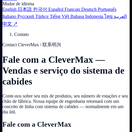
Mudar de idioma
English
日本語
한국어
Español
Français
Deutsch
Português
Italiano
Русский
Türkçe
Tiếng Việt
Bahasa Indonesia
ไทย
العربية
中文 ↗
Contato
Contact CleverMax / 联系明兴
Fale com a CleverMax —
Vendas e serviço do sistema de
cabides
Conte-nos sobre seu mix de produtos, seu número de estações e seu
chão de fábrica. Nossa equipe de engenharia retornará com um
conceito de linha com sistema de cabides — normalmente em um
dia útil.
Fale com a CleverMax