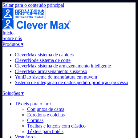
Saltar para o conteúdo principal
Início
Sobre nós
Produtos
▾
CleverMax sistema de cabides
CleverNode sistema de corte
CleverMax sistema de armazenamento inteligente
CleverMax armazenamento suspenso
YunDao sistema de manufatura em nuvem
Sistema de integração de dados pedido-produção-processo
Soluções
▾
Têxteis para o lar
›
Conjuntos de cama
Edredons e colchas
Cortinas
Toalhas e lençóis com elástico
Têxteis para hotéis
Vestuário
›