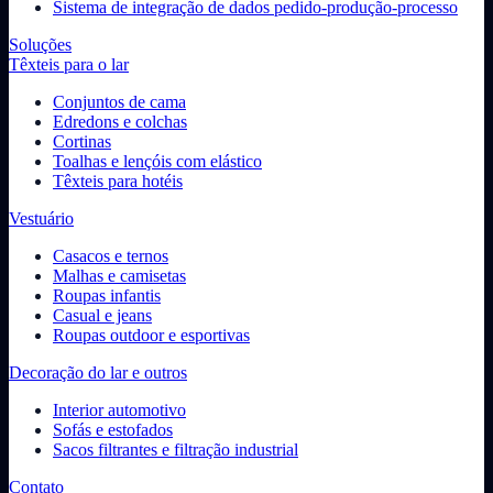
Sistema de integração de dados pedido-produção-processo
Soluções
Têxteis para o lar
Conjuntos de cama
Edredons e colchas
Cortinas
Toalhas e lençóis com elástico
Têxteis para hotéis
Vestuário
Casacos e ternos
Malhas e camisetas
Roupas infantis
Casual e jeans
Roupas outdoor e esportivas
Decoração do lar e outros
Interior automotivo
Sofás e estofados
Sacos filtrantes e filtração industrial
Contato