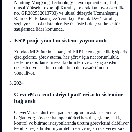
Nantong Mingxing Technology Development Co., Ltd.,
ulusal Yüksek Teknoloji Kuruluşu olarak tanınıyor (sertifika
no. GR202532013733) ve ulusal düzeyde Uzmanlaşmış,
Rafine, Farklılaşmış ve Yenilikçi "Küçük Dev" kuruluşu
seçiliyor — askı sistemleri ise üst üste birkaç yıldır sektör
satışlarında lider konumda.
ERP proje yönetim sistemi yayımlandı
Yundao MES üretim siparişleri ERP ile entegre edildi; sipariş
çizelgeleme, görev atama, her görev için net sorumluluk,
ilerleme raporlama, mesaj bildirimleri ve onay iş akışları
destekleniyor — hem mobil hem de masaüstünden
yönetiliyor.
2024
CleverMax endüstriyel pad'leri askı sistemine
bağlandı
CleverMax endüstriyel pad'ler doğrudan askı sistemine
bağlanıyor; böylece hat operatörleri hazırlık, işleme, hat içi
kontrol ve bitirme istasyonlarında üretim görevlerini alabiliyor,
kendi süreç adımlarını yürütebiliyor ve uçtan uca veriyi kayıt