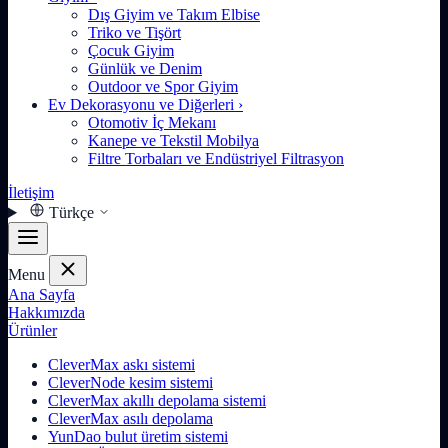
Dış Giyim ve Takım Elbise
Triko ve Tişört
Çocuk Giyim
Günlük ve Denim
Outdoor ve Spor Giyim
Ev Dekorasyonu ve Diğerleri
›
Otomotiv İç Mekanı
Kanepe ve Tekstil Mobilya
Filtre Torbaları ve Endüstriyel Filtrasyon
İletişim
Türkçe
Menu
Ana Sayfa
Hakkımızda
Ürünler
CleverMax askı sistemi
CleverNode kesim sistemi
CleverMax akıllı depolama sistemi
CleverMax asılı depolama
YunDao bulut üretim sistemi