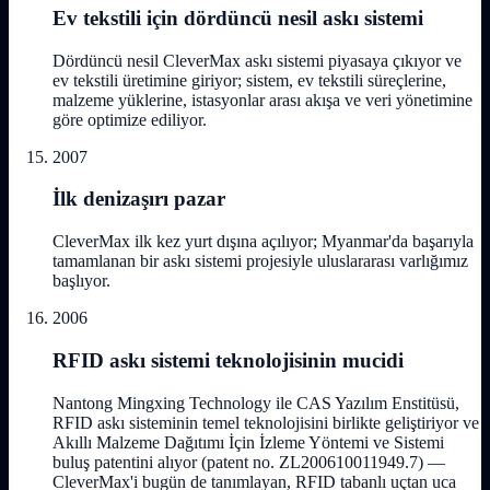
Ev tekstili için dördüncü nesil askı sistemi
Dördüncü nesil CleverMax askı sistemi piyasaya çıkıyor ve
ev tekstili üretimine giriyor; sistem, ev tekstili süreçlerine,
malzeme yüklerine, istasyonlar arası akışa ve veri yönetimine
göre optimize ediliyor.
2007
İlk denizaşırı pazar
CleverMax ilk kez yurt dışına açılıyor; Myanmar'da başarıyla
tamamlanan bir askı sistemi projesiyle uluslararası varlığımız
başlıyor.
2006
RFID askı sistemi teknolojisinin mucidi
Nantong Mingxing Technology ile CAS Yazılım Enstitüsü,
RFID askı sisteminin temel teknolojisini birlikte geliştiriyor ve
Akıllı Malzeme Dağıtımı İçin İzleme Yöntemi ve Sistemi
buluş patentini alıyor (patent no. ZL200610011949.7) —
CleverMax'i bugün de tanımlayan, RFID tabanlı uçtan uca