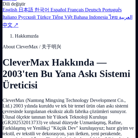
Dili değiştir
English
日本語
한국어
Español
Français
Deutsch
Português
Italiano
Русский
Türkçe
Tiếng Việt
Bahasa Indonesia
ไทย
العربية
中文 ↗
Hakkımızda
About CleverMax / 关于明兴
CleverMax Hakkında —
2003'ten Bu Yana Askı Sistemi
Üreticisi
CleverMax (Nantong Mingxing Technology Development Co.,
Ltd.) 2003 yılında kuruldu ve tek bir temel ürün olan askı sistemi
çevresinde kurgulanan eksiksiz akıllı fabrika çözümleri sunuyor.
Ulusal ölçekte tanınan bir Yüksek Teknoloji Kuruluşu
(GR202532013733) ve ulusal düzeyde Uzmanlaşmış, Rafine,
Farklılaşmış ve Yenilikçi "Küçük Dev" kuruluşuyuz; hazır giyim ve
tekstil, ev tekstili ve dekorasyon, yarı iletken, yeni perakende,