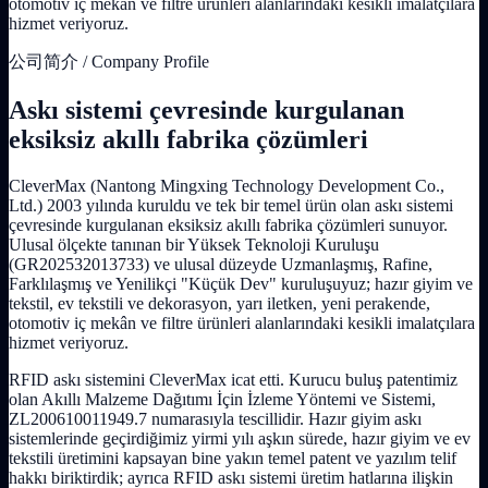
otomotiv iç mekân ve filtre ürünleri alanlarındaki kesikli imalatçılara
hizmet veriyoruz.
公司简介 / Company Profile
Askı sistemi çevresinde kurgulanan
eksiksiz akıllı fabrika çözümleri
CleverMax (Nantong Mingxing Technology Development Co.,
Ltd.) 2003 yılında kuruldu ve tek bir temel ürün olan askı sistemi
çevresinde kurgulanan eksiksiz akıllı fabrika çözümleri sunuyor.
Ulusal ölçekte tanınan bir Yüksek Teknoloji Kuruluşu
(GR202532013733) ve ulusal düzeyde Uzmanlaşmış, Rafine,
Farklılaşmış ve Yenilikçi "Küçük Dev" kuruluşuyuz; hazır giyim ve
tekstil, ev tekstili ve dekorasyon, yarı iletken, yeni perakende,
otomotiv iç mekân ve filtre ürünleri alanlarındaki kesikli imalatçılara
hizmet veriyoruz.
RFID askı sistemini CleverMax icat etti. Kurucu buluş patentimiz
olan Akıllı Malzeme Dağıtımı İçin İzleme Yöntemi ve Sistemi,
ZL200610011949.7 numarasıyla tescillidir. Hazır giyim askı
sistemlerinde geçirdiğimiz yirmi yılı aşkın sürede, hazır giyim ve ev
tekstili üretimini kapsayan bine yakın temel patent ve yazılım telif
hakkı biriktirdik; ayrıca RFID askı sistemi üretim hatlarına ilişkin