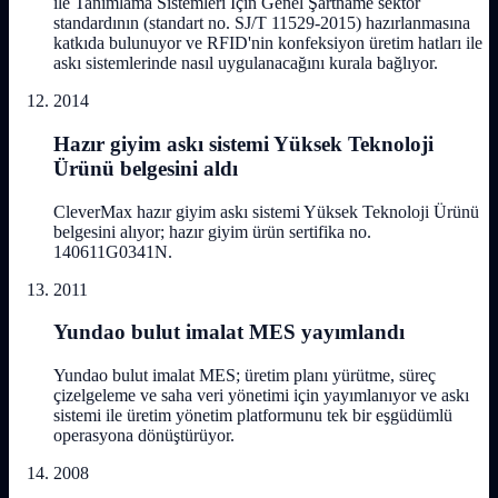
ile Tanımlama Sistemleri İçin Genel Şartname sektör
standardının (standart no. SJ/T 11529-2015) hazırlanmasına
katkıda bulunuyor ve RFID'nin konfeksiyon üretim hatları ile
askı sistemlerinde nasıl uygulanacağını kurala bağlıyor.
2014
Hazır giyim askı sistemi Yüksek Teknoloji
Ürünü belgesini aldı
CleverMax hazır giyim askı sistemi Yüksek Teknoloji Ürünü
belgesini alıyor; hazır giyim ürün sertifika no.
140611G0341N.
2011
Yundao bulut imalat MES yayımlandı
Yundao bulut imalat MES; üretim planı yürütme, süreç
çizelgeleme ve saha veri yönetimi için yayımlanıyor ve askı
sistemi ile üretim yönetim platformunu tek bir eşgüdümlü
operasyona dönüştürüyor.
2008