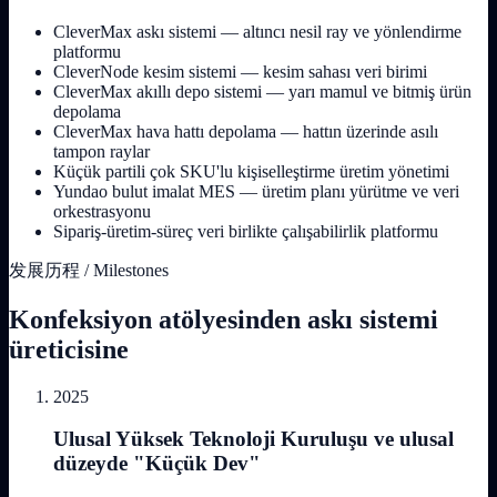
CleverMax askı sistemi — altıncı nesil ray ve yönlendirme
platformu
CleverNode kesim sistemi — kesim sahası veri birimi
CleverMax akıllı depo sistemi — yarı mamul ve bitmiş ürün
depolama
CleverMax hava hattı depolama — hattın üzerinde asılı
tampon raylar
Küçük partili çok SKU'lu kişiselleştirme üretim yönetimi
Yundao bulut imalat MES — üretim planı yürütme ve veri
orkestrasyonu
Sipariş-üretim-süreç veri birlikte çalışabilirlik platformu
发展历程 / Milestones
Konfeksiyon atölyesinden askı sistemi
üreticisine
2025
Ulusal Yüksek Teknoloji Kuruluşu ve ulusal
düzeyde "Küçük Dev"