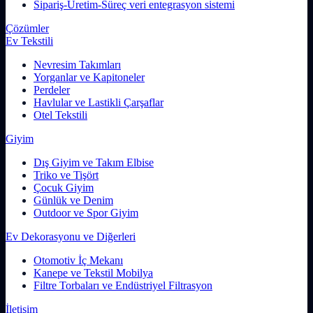
Sipariş-Üretim-Süreç veri entegrasyon sistemi
Çözümler
Ev Tekstili
Nevresim Takımları
Yorganlar ve Kapitoneler
Perdeler
Havlular ve Lastikli Çarşaflar
Otel Tekstili
Giyim
Dış Giyim ve Takım Elbise
Triko ve Tişört
Çocuk Giyim
Günlük ve Denim
Outdoor ve Spor Giyim
Ev Dekorasyonu ve Diğerleri
Otomotiv İç Mekanı
Kanepe ve Tekstil Mobilya
Filtre Torbaları ve Endüstriyel Filtrasyon
İletişim