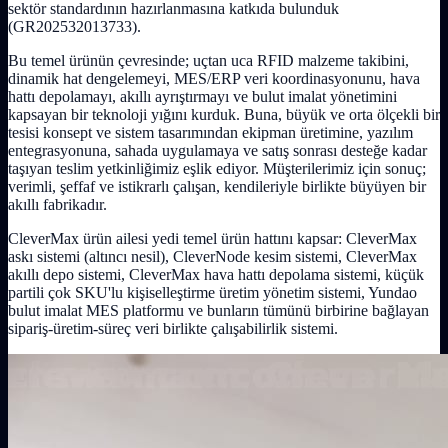
sektör standardının hazırlanmasına katkıda bulunduk
(GR202532013733).
Bu temel ürünün çevresinde; uçtan uca RFID malzeme takibini,
dinamik hat dengelemeyi, MES/ERP veri koordinasyonunu, hava
hattı depolamayı, akıllı ayrıştırmayı ve bulut imalat yönetimini
kapsayan bir teknoloji yığını kurduk. Buna, büyük ve orta ölçekli bir
tesisi konsept ve sistem tasarımından ekipman üretimine, yazılım
entegrasyonuna, sahada uygulamaya ve satış sonrası desteğe kadar
taşıyan teslim yetkinliğimiz eşlik ediyor. Müşterilerimiz için sonuç;
verimli, şeffaf ve istikrarlı çalışan, kendileriyle birlikte büyüyen bir
akıllı fabrikadır.
CleverMax ürün ailesi yedi temel ürün hattını kapsar: CleverMax
askı sistemi (altıncı nesil), CleverNode kesim sistemi, CleverMax
akıllı depo sistemi, CleverMax hava hattı depolama sistemi, küçük
partili çok SKU'lu kişiselleştirme üretim yönetim sistemi, Yundao
bulut imalat MES platformu ve bunların tümünü birbirine bağlayan
sipariş-üretim-süreç veri birlikte çalışabilirlik sistemi.