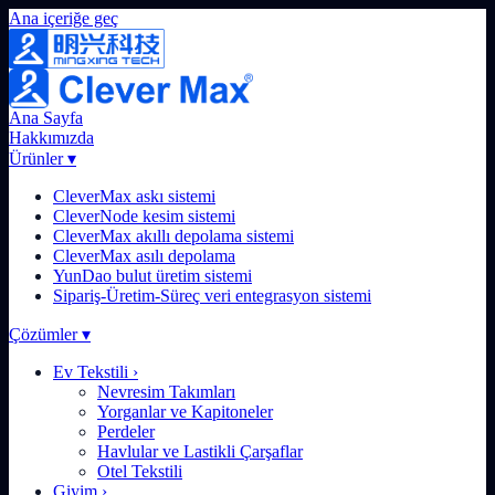
Ana içeriğe geç
Ana Sayfa
Hakkımızda
Ürünler
▾
CleverMax askı sistemi
CleverNode kesim sistemi
CleverMax akıllı depolama sistemi
CleverMax asılı depolama
YunDao bulut üretim sistemi
Sipariş-Üretim-Süreç veri entegrasyon sistemi
Çözümler
▾
Ev Tekstili
›
Nevresim Takımları
Yorganlar ve Kapitoneler
Perdeler
Havlular ve Lastikli Çarşaflar
Otel Tekstili
Giyim
›