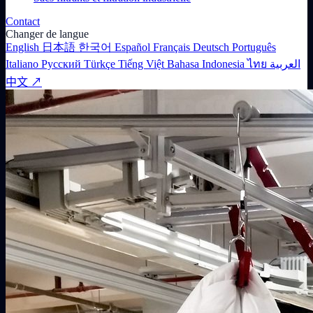
Contact
Changer de langue
English
日本語
한국어
Español
Français
Deutsch
Português
Italiano
Русский
Türkçe
Tiếng Việt
Bahasa Indonesia
ไทย
العربية
中文 ↗