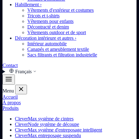
Habillement
›
Vêtements d'extérieur et costumes
Tricots et t-shirts
Vêtements pour enfants
Décontracté et denim
Vêtements outdoor et de sport
Décoration intérieure et autres
›
Intérieur automobile
Canapés et ameublement textile
Sacs filtrants et filtration industrielle
Contact
Français
Menu
Accueil
À propos
Produits
CleverMax système de cintres
CleverNode système de découpe
CleverMax système d'entreposage intelligent
CleverMax entreposage suspendu