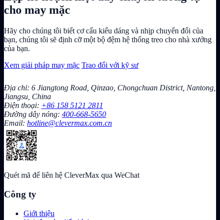
cho may mặc
Hãy cho chúng tôi biết cơ cấu kiểu dáng và nhịp chuyển đổi của
bạn, chúng tôi sẽ định cỡ một bộ đệm hệ thống treo cho nhà xưởng
của bạn.
Xem giải pháp may mặc
Trao đổi với kỹ sư
Địa chỉ: 6 Jiangtong Road, Qinzao, Chongchuan District, Nantong,
Jiangsu, China
Điện thoại:
+86 158 5121 2811
Đường dây nóng:
400-668-5650
Email:
hotline@clevermax.com.cn
Quét mã để liên hệ CleverMax qua WeChat
Công ty
Giới thiệu