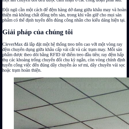
Đội ngũ cần một cách để đệm hàng dở dang giữa khâu may và hoàn
thiện mà không chất đống trên sàn, trong khi vẫn giữ cho mọi sản
phẩm có thể định tuyến đến đúng công nhân cho kiểu dáng hiện tại.
Giải pháp của chúng tôi
CleverMax đã lắp đặt một hệ thống treo trên cao với một vòng ray
đệm chuyên dụng giữa khâu cấp vải cắt và các trạm may. Mỗi sản
phẩm được theo dõi bằng RFID từ điểm treo đầu tiên; ray đệm hấp
thụ các khoảng trống chuyển đổi chu kỳ ngắn, còn vòng chính định
tuyến công việc đến đúng dây chuyền áo sơ mi, dây chuyền vải sọc
hoặc trạm hoàn thiện.