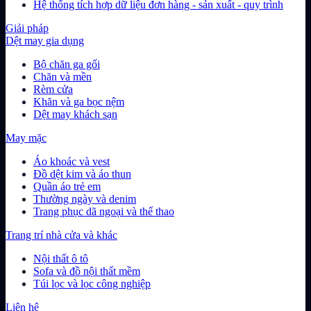
Hệ thống tích hợp dữ liệu đơn hàng - sản xuất - quy trình
Giải pháp
Dệt may gia dụng
Bộ chăn ga gối
Chăn và mền
Rèm cửa
Khăn và ga bọc nệm
Dệt may khách sạn
May mặc
Áo khoác và vest
Đồ dệt kim và áo thun
Quần áo trẻ em
Thường ngày và denim
Trang phục dã ngoại và thể thao
Trang trí nhà cửa và khác
Nội thất ô tô
Sofa và đồ nội thất mềm
Túi lọc và lọc công nghiệp
Liên hệ