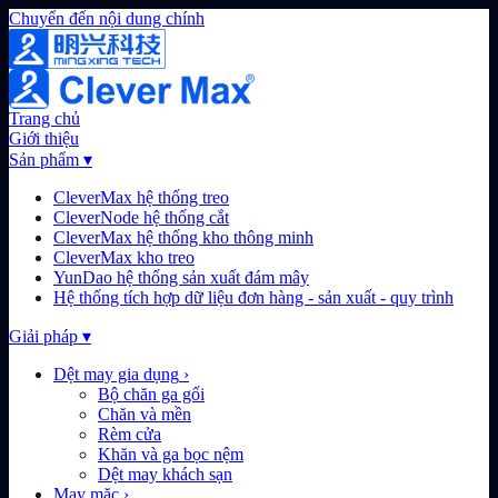
Chuyển đến nội dung chính
Trang chủ
Giới thiệu
Sản phẩm
▾
CleverMax hệ thống treo
CleverNode hệ thống cắt
CleverMax hệ thống kho thông minh
CleverMax kho treo
YunDao hệ thống sản xuất đám mây
Hệ thống tích hợp dữ liệu đơn hàng - sản xuất - quy trình
Giải pháp
▾
Dệt may gia dụng
›
Bộ chăn ga gối
Chăn và mền
Rèm cửa
Khăn và ga bọc nệm
Dệt may khách sạn
May mặc
›