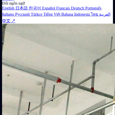
Đổi ngôn ngữ
English
日本語
한국어
Español
Français
Deutsch
Português
Italiano
Русский
Türkçe
Tiếng Việt
Bahasa Indonesia
ไทย
العربية
中文 ↗