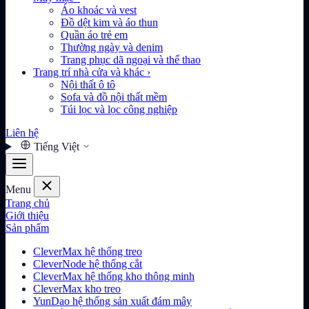
Áo khoác và vest
Đồ dệt kim và áo thun
Quần áo trẻ em
Thường ngày và denim
Trang phục dã ngoại và thể thao
Trang trí nhà cửa và khác
›
Nội thất ô tô
Sofa và đồ nội thất mềm
Túi lọc và lọc công nghiệp
Liên hệ
Tiếng Việt
Menu
Trang chủ
Giới thiệu
Sản phẩm
CleverMax hệ thống treo
CleverNode hệ thống cắt
CleverMax hệ thống kho thông minh
CleverMax kho treo
YunDao hệ thống sản xuất đám mây