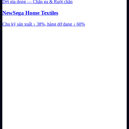
Dệt gia dụng — Chăn ga & Ruột chăn
NewSega Home Textiles
Chu kỳ sản xuất ↓ 38%, hàng dở dang ↓ 60%