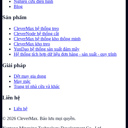
Nghiên cứu điển hình
Blog
Sản phẩm
CleverMax hệ thống treo
CleverNode hệ thống cắt
CleverMax hệ thống kho thông minh
CleverMax kho treo
YunDao hệ thống sản xuất đám mây
Hệ thống tích hợp dữ liệu đơn hàng - sản xuất - quy trình
Giải pháp
Dệt may gia dụng
May mặc
Trang trí nhà cửa và khác
Liên hệ
Liên hệ
© 2026 CleverMax. Bảo lưu mọi quyền.