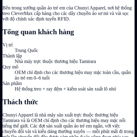
Bên trong xưởng quần áo trẻ em của Chunyi Apparel, nơi hệ thống
treo CleverMax cấp hàng cho các dây chuyền áo sơ mi và vải sọc
với độ chính xác định tuyến RFID.
Tổng quan khách hàng
Vị trí
Trung Quốc
Thành lập
Nhà máy trực thuộc thương hiệu Tamirara
Quy mô
OEM chỉ định cho các thương hiệu may mặc toàn cầu, quần
áo trẻ em 0–6 tuổi
Sản phẩm
Hệ thống treo + ray đệm + kiểm soát sản xuất lô nhỏ
Thách thức
Chunyi Apparel là nhà máy sản xuất trực thuộc thương hiệu
Tamirara và là OEM chỉ định cho các thương hiệu may mặc nổi
tiếng thế giới. Các đợt sản xuất quần áo trẻ em ngắn, với việc
chuyển đổi vải và kiểu dáng thường xuyên — mỗi phút mất đi trong
một lần chuyển đổi đều được cảm nhận ở các công đoạn phía sau.